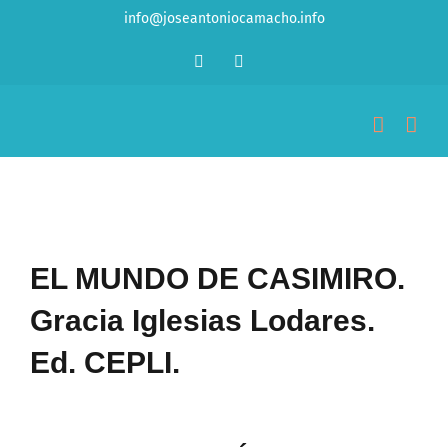
Saltar
info@joseantoniocamacho.info
al
Facebook
LinkedIn
contenido
Ver
imagen
EL MUNDO DE CASIMIRO.
más
Gracia Iglesias Lodares.
grande
Ed. CEPLI.