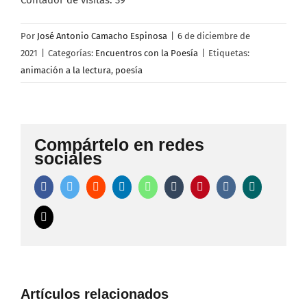
Contador de visitas:
39
Por
José Antonio Camacho Espinosa
|
6 de diciembre de
2021
|
Categorías:
Encuentros con la Poesía
|
Etiquetas:
animación a la lectura
,
poesía
Compártelo en redes
sociales
Facebook
Twitter
Reddit
LinkedIn
WhatsApp
Tumblr
Pinterest
Vk
Xing
Correo
electrónico
Artículos relacionados