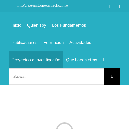
Saltar
info@joseantoniocamacho.info
Faceboo
Link
al
contenido
Inicio
Quién soy
Los Fundamentos
Publicaciones
Formación
Actividades
Proyectos e Investigación
Qué hacen otros
Buscar: