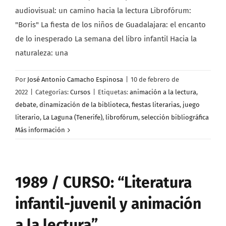
audiovisual: un camino hacia la lectura Librofórum:
"Boris" La fiesta de los niños de Guadalajara: el encanto
de lo inesperado La semana del libro infantil Hacia la
naturaleza: una
Por
José Antonio Camacho Espinosa
|
10 de febrero de
2022
|
Categorías:
Cursos
|
Etiquetas:
animación a la lectura
,
debate
,
dinamización de la biblioteca
,
fiestas literarias
,
juego
literario
,
La Laguna (Tenerife)
,
librofórum
,
selección bibliográfica
Más información
1989 / CURSO: “Literatura
infantil-juvenil y animación
a la lectura”