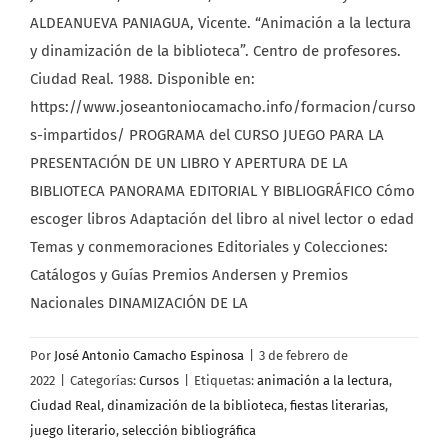
ALDEANUEVA PANIAGUA, Vicente. “Animación a la lectura
y dinamización de la biblioteca”. Centro de profesores.
Ciudad Real. 1988. Disponible en:
https://www.joseantoniocamacho.info/formacion/curso
s-impartidos/ PROGRAMA del CURSO JUEGO PARA LA
PRESENTACIÓN DE UN LIBRO Y APERTURA DE LA
BIBLIOTECA PANORAMA EDITORIAL Y BIBLIOGRÁFICO Cómo
escoger libros Adaptación del libro al nivel lector o edad
Temas y conmemoraciones Editoriales y Colecciones:
Catálogos y Guías Premios Andersen y Premios
Nacionales DINAMIZACIÓN DE LA
Por
José Antonio Camacho Espinosa
|
3 de febrero de
2022
|
Categorías:
Cursos
|
Etiquetas:
animación a la lectura
,
Ciudad Real
,
dinamización de la biblioteca
,
fiestas literarias
,
juego literario
,
selección bibliográfica