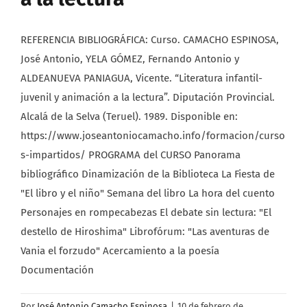
REFERENCIA BIBLIOGRÁFICA: Curso. CAMACHO ESPINOSA,
José Antonio, YELA GÓMEZ, Fernando Antonio y
ALDEANUEVA PANIAGUA, Vicente. “Literatura infantil-
juvenil y animación a la lectura”. Diputación Provincial.
Alcalá de la Selva (Teruel). 1989. Disponible en:
https://www.joseantoniocamacho.info/formacion/curso
s-impartidos/ PROGRAMA del CURSO Panorama
bibliográfico Dinamización de la Biblioteca La Fiesta de
"El libro y el niño" Semana del libro La hora del cuento
Personajes en rompecabezas El debate sin lectura: "El
destello de Hiroshima" Librofórum: "Las aventuras de
Vania el forzudo" Acercamiento a la poesía
Documentación
Por
José Antonio Camacho Espinosa
|
10 de febrero de