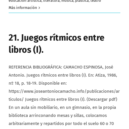
educación artística
,
literatura
,
música
,
plástica
,
teatro
Más información
21. Juegos rítmicos entre
libros (I).
REFERENCIA BIBLIOGRÁFICA: CAMACHO ESPINOSA, José
Antonio. Juegos rítmicos entre libros (I). En: Atiza, 1986,
nº 18, p. 18-19. Disponible en:
https://www.joseantoniocamacho.info/publicaciones/ar
ticulos/ Juegos rítmicos entre libros (I). (Descargar pdf)
En un aula sin mobiliario, en un gimnasio, en la propia
biblioteca arrinconando mesas y sillas, colocamos
arbitrariamente y repartidos por todo el suelo 60 o 70