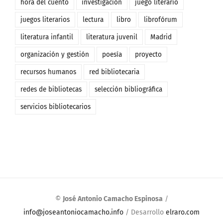
hora del cuento
investigación
juego literario
juegos literarios
lectura
libro
librofórum
literatura infantil
literatura juvenil
Madrid
organización y gestión
poesía
proyecto
recursos humanos
red bibliotecaria
redes de bibliotecas
selección bibliográfica
servicios bibliotecarios
©
José Antonio Camacho Espinosa
/
info@joseantoniocamacho.info
/ Desarrollo
elraro.com