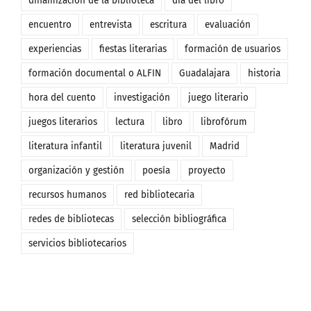
dinamización de la biblioteca
día del libro
encuentro
entrevista
escritura
evaluación
experiencias
fiestas literarias
formación de usuarios
formación documental o ALFIN
Guadalajara
historia
hora del cuento
investigación
juego literario
juegos literarios
lectura
libro
librofórum
literatura infantil
literatura juvenil
Madrid
organización y gestión
poesía
proyecto
recursos humanos
red bibliotecaria
redes de bibliotecas
selección bibliográfica
servicios bibliotecarios