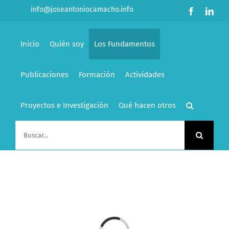
Saltar
info@joseantoniocamacho.info
Facebook
Link
al
contenido
Inicio
Quién soy
Los Fundamentos
Publicaciones
Formación
Actividades
Proyectos e Investigación
Qué hacen otros
Buscar: