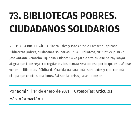
73. BIBLIOTECAS POBRES.
CIUDADANOS SOLIDARIOS
REFERENCIA BIBLIOGRÁFICA Blanca Calvo y José Antonio Camacho Espinosa.
Bibliotecas pobres, ciudadanos solidarios. En: Mi Biblioteca, 2012, nº 29, p. 18-22
José Antonio Camacho Espinosa y Blanca Calvo ¡Qué cierto es, que no hay mayor
alegría que la de regalar o regalarse a los demás! Será por eso por lo que este año se
ven en la Biblioteca Pública de Guadalajara caras más sonrientes y ojos con más
chispa que en otras ocasiones. Así son las crisis, sacan lo mejor
Por
admin
|
14 de enero de 2021
|
Categorías:
Artículos
Más información