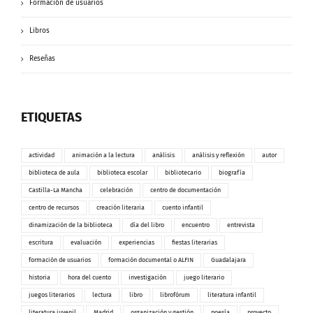
Formación de usuarios
Libros
Reseñas
ETIQUETAS
actividad
animación a la lectura
análisis
análisis y reflexión
autor
biblioteca de aula
biblioteca escolar
bibliotecario
biografía
Castilla-La Mancha
celebración
centro de documentación
centro de recursos
creación literaria
cuento infantil
dinamización de la biblioteca
día del libro
encuentro
entrevista
escritura
evaluación
experiencias
fiestas literarias
formación de usuarios
formación documental o ALFIN
Guadalajara
historia
hora del cuento
investigación
juego literario
juegos literarios
lectura
libro
librofórum
literatura infantil
literatura juvenil
Madrid
organización y gestión
poesía
proyecto