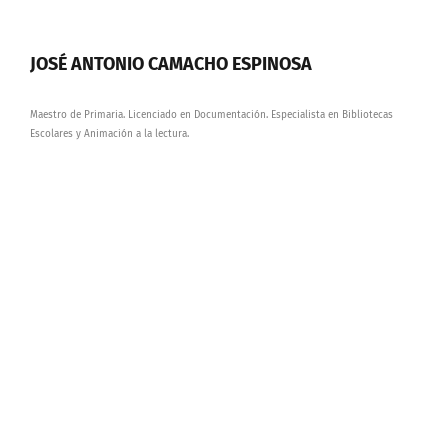
JOSÉ ANTONIO CAMACHO ESPINOSA
Maestro de Primaria. Licenciado en Documentación. Especialista en Bibliotecas
Escolares y Animación a la lectura.