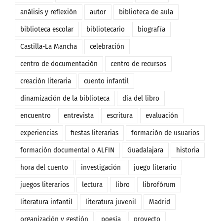
análisis y reflexión
autor
biblioteca de aula
biblioteca escolar
bibliotecario
biografía
Castilla-La Mancha
celebración
centro de documentación
centro de recursos
creación literaria
cuento infantil
dinamización de la biblioteca
día del libro
encuentro
entrevista
escritura
evaluación
experiencias
fiestas literarias
formación de usuarios
formación documental o ALFIN
Guadalajara
historia
hora del cuento
investigación
juego literario
juegos literarios
lectura
libro
librofórum
literatura infantil
literatura juvenil
Madrid
organización y gestión
poesía
proyecto