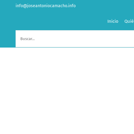
Saltar
info@joseantoniocamacho.info
al
contenido
Inicio
Quié
Buscar: