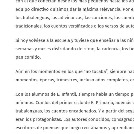
con el que conectan desde los más pequeños hasta los adul
equipo directivo quisimos dar la máxima relevancia. Por e
los trabalenguas, las adivinanzas, las canciones, los cue
tradicionales, los cuentos versificados o los versos de au
Si hoy volviese a la escuela y tuviese que enseñar a las n
semanas y meses disfrutando de ritmo, la cadencia, los ti
pan comido.
Aún en los momentos en los que “no tocaba”, siempre hab
momentos, épocas, trimestres, incluso años completos, en
Con los alumnos de E. Infantil, siempre había un tiempo pa
mínimos. Con los del primer ciclo de E. Primaria, además d
trabalenguas, los cuentos encadenados. Y a partir del se
eran los protagonistas. Los autores conocidos, consagrad
escritores de poemas que luego recitábamos y aprendíam