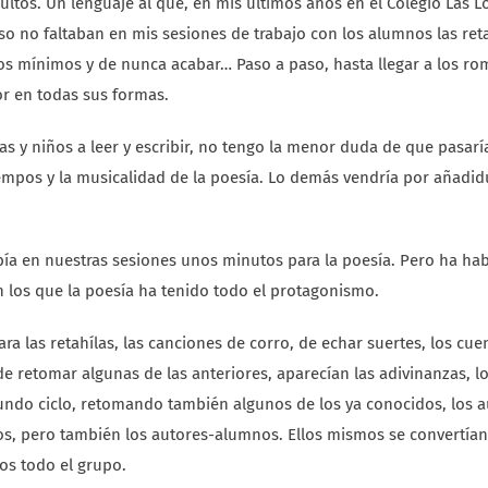
tos. Un lenguaje al que, en mis últimos años en el Colegio Las L
so no faltaban en mis sesiones de trabajo con los alumnos las reta
ntos mínimos y de nunca acabar… Paso a paso, hasta llegar a los r
tor en todas sus formas.
iñas y niños a leer y escribir, no tengo la menor duda de que pasar
empos y la musicalidad de la poesía. Lo demás vendría por añadidu
ía en nuestras sesiones unos minutos para la poesía. Pero ha ha
 los que la poesía ha tenido todo el protagonismo.
ra las retahílas, las canciones de corro, de echar suertes, los cue
e retomar algunas de las anteriores, aparecían las adivinanzas, l
gundo ciclo, retomando también algunos de los ya conocidos, los 
os, pero también los autores-alumnos. Ellos mismos se convertían
os todo el grupo.