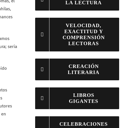
omas, el
LA LECTURA
hílas,
omances
VELOCIDAD,
EXACTITUD Y
COMPRENSIÓN
íamos
LECTORAS
ra; sería
CREACIÓN
bido
LITERARIA
ntos
LIBROS
os
GIGANTES
autores
 en
CELEBRACIONES