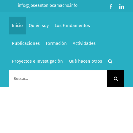
Saltar
info@joseantoniocamacho.info
Facebook
Link
al
contenido
Inicio
Quién soy
Los Fundamentos
Publicaciones
Formación
Actividades
Proyectos e Investigación
Qué hacen otros
Buscar: