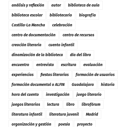
análisis y reflexión
autor
biblioteca de aula
biblioteca escolar
bibliotecario
biografía
Castilla-La Mancha
celebración
centro de documentación
centro de recursos
creación literaria
cuento infantil
dinamización de la biblioteca
día del libro
encuentro
entrevista
escritura
evaluación
experiencias
fiestas literarias
formación de usuarios
formación documental o ALFIN
Guadalajara
historia
hora del cuento
investigación
juego literario
juegos literarios
lectura
libro
librofórum
literatura infantil
literatura juvenil
Madrid
organización y gestión
poesía
proyecto