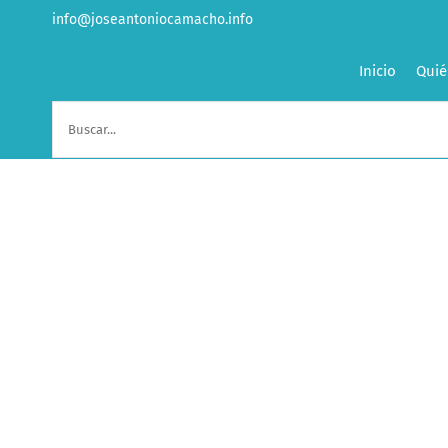
Saltar
info@joseantoniocamacho.info
al
contenido
Inicio
Quié
Buscar: