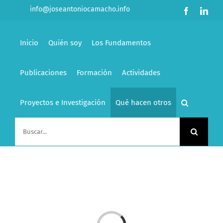
Saltar
info@joseantoniocamacho.info
Facebook
Link
al
contenido
Inicio
Quién soy
Los Fundamentos
Publicaciones
Formación
Actividades
Proyectos e Investigación
Qué hacen otros
Buscar: