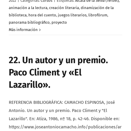
2022
|
Categorías:
Cursos
|
Etiquetas:
Alcalá de la Selva (Teruel)
,
animación a la lectura
,
creación literaria
,
dinamización de la
biblioteca
,
hora del cuento
,
juegos literarios
,
librofórum
,
panorama bibliográfico
,
proyecto
Más información
22. Un autor y un premio.
Paco Climent y «El
Lazarillo».
REFERENCIA BIBLIOGRÁFICA: CAMACHO ESPINOSA, José
Antonio. Un autor y un premio. Paco Climent y "El
Lazarillo". En: Atiza, 1986, nº 18, p. 42-46. Disponible en:
https://www.joseantoniocamacho.info/publicaciones/ar