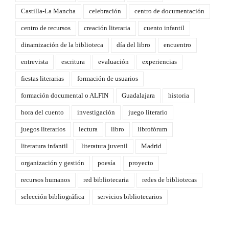
Castilla-La Mancha
celebración
centro de documentación
centro de recursos
creación literaria
cuento infantil
dinamización de la biblioteca
día del libro
encuentro
entrevista
escritura
evaluación
experiencias
fiestas literarias
formación de usuarios
formación documental o ALFIN
Guadalajara
historia
hora del cuento
investigación
juego literario
juegos literarios
lectura
libro
librofórum
literatura infantil
literatura juvenil
Madrid
organización y gestión
poesía
proyecto
recursos humanos
red bibliotecaria
redes de bibliotecas
selección bibliográfica
servicios bibliotecarios