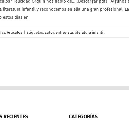
ulos/ Felicidad Orquín nos habló de... (Descargar pdf) Algunos e
iteratura infantil y reconocemos en ella una gran profesional. La 
o estos días en
ías:
Artículos
|
Etiquetas:
autor
,
entrevista
,
literatura infantil
 RECIENTES
CATEGORÍAS