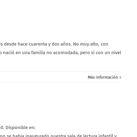
s desde hace cuarenta y dos años. No muy alto, con
do nació en una familia no acomodada, pero sí con un nivel
Más información
0. Disponible en:
 se había inaugurado nuestra sala de lectura infantil y