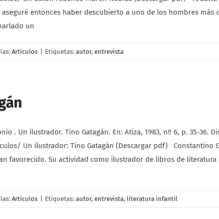
Yo aseguré entonces haber descubierto a uno de los hombres más
harlado un
ías:
Artículos
|
Etiquetas:
autor
,
entrevista
agán
. Un ilustrador. Tino Gatagán. En: Atiza, 1983, nº 6, p. 35-36. Di
ulos/ Un ilustrador: Tino Gatagán (Descargar pdf) Constantino G
an favorecido. Su actividad como ilustrador de libros de literatura
ías:
Artículos
|
Etiquetas:
autor
,
entrevista
,
literatura infantil