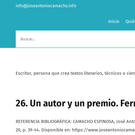
Saltar
info@joseantoniocamacho.info
al
contenido
Inicio
Quié
Buscar:
Escritor, persona que crea textos literarios, técnicos o 
26. Un autor y un premio. Fe
REFERENCIA BIBLIOGRÁFICA: CAMACHO ESPINOSA, José Antonio
20, p. 39-44. Disponible en: https://www.joseantoniocama