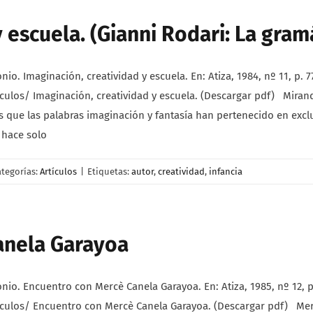
 escuela. (Gianni Rodari: La gramá
 Imaginación, creatividad y escuela. En: Atiza, 1984, nº 11, p. 77
los/ Imaginación, creatividad y escuela. (Descargar pdf) Mirando
 que las palabras imaginación y fantasía han pertenecido en exclus
 hace solo
ategorías:
Artículos
|
Etiquetas:
autor
,
creatividad
,
infancia
anela Garayoa
. Encuentro con Mercè Canela Garayoa. En: Atiza, 1985, nº 12, p.
ulos/ Encuentro con Mercè Canela Garayoa. (Descargar pdf) Mercè