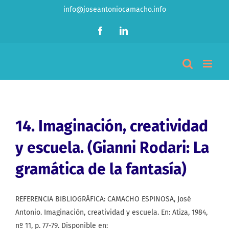
Saltar
info@joseantoniocamacho.info
al
Facebook
LinkedIn
contenido
14. Imaginación, creatividad
y escuela. (Gianni Rodari: La
gramática de la fantasía)
REFERENCIA BIBLIOGRÁFICA: CAMACHO ESPINOSA, José
Antonio. Imaginación, creatividad y escuela. En: Atiza, 1984,
nº 11, p. 77-79. Disponible en: