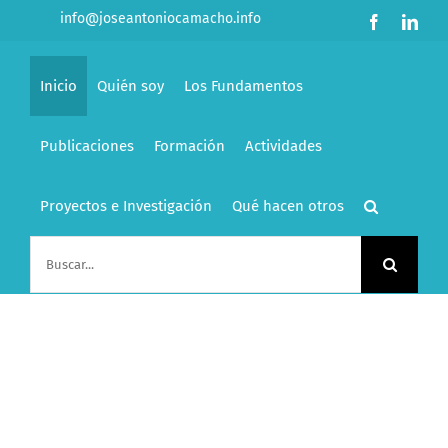
Saltar
info@joseantoniocamacho.info
Facebook
Link
al
contenido
Inicio
Quién soy
Los Fundamentos
Publicaciones
Formación
Actividades
Proyectos e Investigación
Qué hacen otros
Buscar: