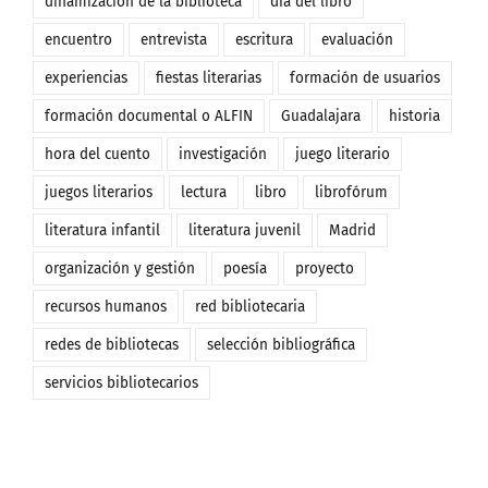
dinamización de la biblioteca
día del libro
encuentro
entrevista
escritura
evaluación
experiencias
fiestas literarias
formación de usuarios
formación documental o ALFIN
Guadalajara
historia
hora del cuento
investigación
juego literario
juegos literarios
lectura
libro
librofórum
literatura infantil
literatura juvenil
Madrid
organización y gestión
poesía
proyecto
recursos humanos
red bibliotecaria
redes de bibliotecas
selección bibliográfica
servicios bibliotecarios