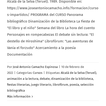
Alcalá de la Selva (Teruel). 1989. Disponible en:
https://www.joseantoniocamacho.info/formacion/curso
s-impartidos/ PROGRAMA del CURSO Panorama
bibliográfico Dinamización de la Biblioteca La Fiesta de
"El libro y el niño" Semana del libro La hora del cuento
Personajes en rompecabezas El debate sin lectura: "El
destello de Hiroshima" Librofórum: "Las aventuras de
Vania el forzudo" Acercamiento a la poesía
Documentación
Por
José Antonio Camacho Espinosa
|
10 de febrero de
2022
|
Categorías:
Cursos
|
Etiquetas:
Alcalá de la Selva (Teruel)
,
animación a la lectura
,
debate
,
dinamización de la biblioteca
,
fiestas literarias
,
juego literario
,
librofórum
,
poesía
,
selección
bibliográfica
Más información