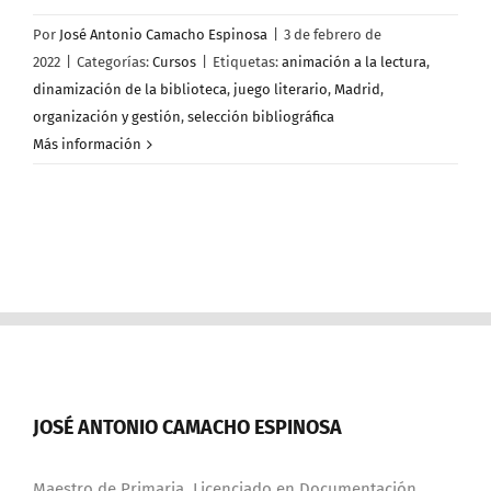
Por
José Antonio Camacho Espinosa
|
3 de febrero de
2022
|
Categorías:
Cursos
|
Etiquetas:
animación a la lectura
,
dinamización de la biblioteca
,
juego literario
,
Madrid
,
organización y gestión
,
selección bibliográfica
Más información
JOSÉ ANTONIO CAMACHO ESPINOSA
Maestro de Primaria. Licenciado en Documentación.