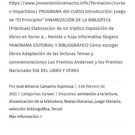
https://www.joseantoniocamacho.info/formacion/curso
s-impartidos/ PROGRAMA del CURSO Introducción: Juego
de "El Principito" DINAMIZACIÓN DE LA BIBLIOTECA
(Prácticas) Elaboración de un tríptico Exposición de
libros en torno a… Revista u hoja informativa Slogans
PANORAMA EDITORIAL Y BIBLIOGRÁFICO Cómo escoger
libros Adaptación de las lecturas Temas y
conmemoraciones Los Premios Andersen y los Premios
Nacionales DIA DEL LIBRO Y OTRAS
Por
José Antonio Camacho Espinosa
|
3 de febrero de
2022
|
Categorías:
Cursos
|
Etiquetas:
animación a la lectura
,
dinamización de la biblioteca
,
fiestas literarias
,
juego literario
,
selección bibliográfica
,
Teruel
Más información