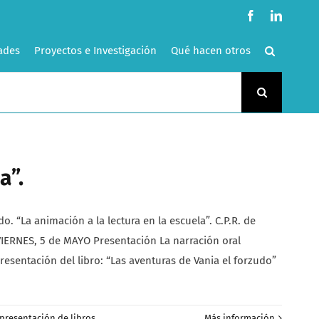
Facebook
LinkedI
ades
Proyectos e Investigación
Qué hacen otros
a”.
La animación a la lectura en la escuela”. C.P.R. de
ERNES, 5 de MAYO Presentación La narración oral
resentación del libro: “Las aventuras de Vania el forzudo”
presentación de libros
,
Más información