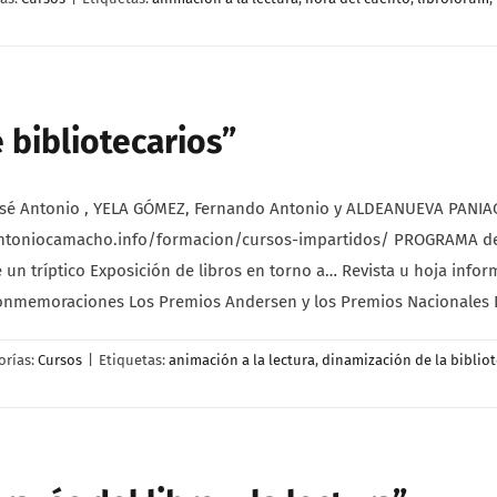
 bibliotecarios”
é Antonio , YELA GÓMEZ, Fernando Antonio y ALDEANUEVA PANIAGUA
seantoniocamacho.info/formacion/cursos-impartidos/ PROGRAMA del
 un tríptico Exposición de libros en torno a… Revista u hoja in
 conmemoraciones Los Premios Andersen y los Premios Nacionales 
orías:
Cursos
|
Etiquetas:
animación a la lectura
,
dinamización de la biblio