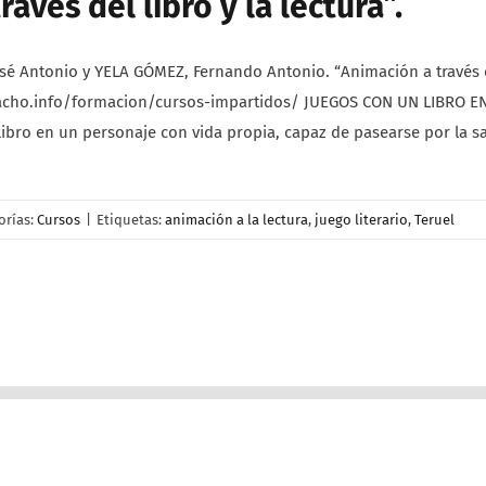
avés del libro y la lectura”.
Antonio y YELA GÓMEZ, Fernando Antonio. “Animación a través del 
acho.info/formacion/cursos-impartidos/ JUEGOS CON UN LIBRO ENT
l libro en un personaje con vida propia, capaz de pasearse por l
orías:
Cursos
|
Etiquetas:
animación a la lectura
,
juego literario
,
Teruel