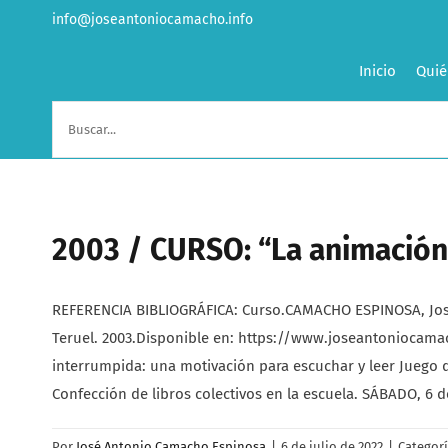
Saltar
info@joseantoniocamacho.info
al
contenido
Inicio
Quié
Buscar:
2003 / CURSO: “La animación 
REFERENCIA BIBLIOGRÁFICA: Curso.CAMACHO ESPINOSA, José 
Teruel. 2003.Disponible en: https://www.joseantoniocam
interrumpida: una motivación para escuchar y leer Juego de
Confección de libros colectivos en la escuela. SÁBADO, 6 d
Por
José Antonio Camacho Espinosa
|
6 de julio de 2022
|
Categor