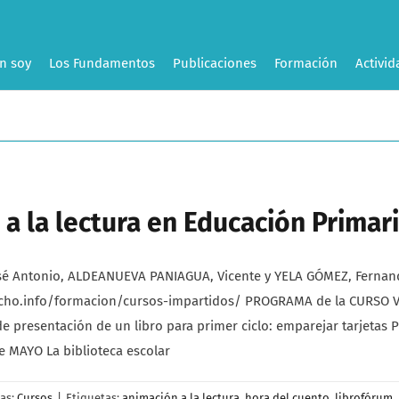
n soy
Los Fundamentos
Publicaciones
Formación
Activid
a la lectura en Educación Primari
Antonio, ALDEANUEVA PANIAGUA, Vicente y YELA GÓMEZ, Fernando. “
acho.info/formacion/cursos-impartidos/ PROGRAMA de la CURSO VI
 presentación de un libro para primer ciclo: emparejar tarjetas P
e MAYO La biblioteca escolar
ías:
Cursos
|
Etiquetas:
animación a la lectura
,
hora del cuento
,
librofórum
,