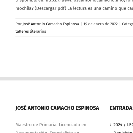
Disponible en: https://www.joseantoniocamacho.info/for
mochila? (Descargar pdf) La lectura es una camino que c
Por
José Antonio Camacho Espinosa
|
19 de enero de 2022
|
Categ
talleres literarios
JOSÉ ANTONIO CAMACHO ESPINOSA
ENTRADAS
Maestro de Primaria. Licenciado en
2024 / LE