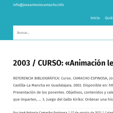
Saltar
info@joseantoniocamacho.info
al
contenido
Inicio
Quié
Buscar:
2003 / CURSO: «Animación le
REFERENCIA BIBLIOGRÁFICA: Curso. CAMACHO ESPINOSA, Jos
Castilla-La Mancha en Guadalajara. 2003. Disponible en
Presentación de los ponentes. Objetivos, contenidos y cale
que imparten, ... 3. Juego del Gallo Kiriko: Ordenar una hi
Por
José Antonio Camacho Espinosa
|
17 de agosto de 2022
|
Categ