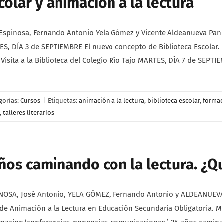
olar y animación a la lectura”
pinosa, Fernando Antonio Yela Gómez y Vicente Aldeanueva Paniagu
, DÍA 3 de SEPTIEMBRE El nuevo concepto de Biblioteca Escolar. 
 Visita a la Biblioteca del Colegio Río Tajo MARTES, DÍA 7 de SEPTI
gorías:
Cursos
|
Etiquetas:
animación a la lectura
,
biblioteca escolar
,
formac
,
talleres literarios
os caminando con la lectura. ¿Q
SA, José Antonio, YELA GÓMEZ, Fernando Antonio y ALDEANUEVA P
de Animación a la Lectura en Educación Secundaria Obligatoria. Mi