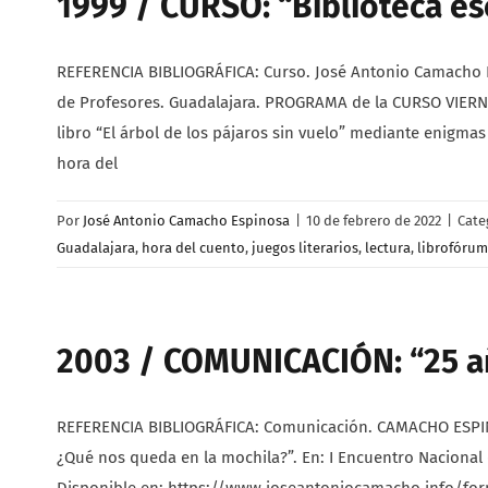
1999 / CURSO: “Biblioteca esc
REFERENCIA BIBLIOGRÁFICA: Curso. José Antonio Camacho Es
de Profesores. Guadalajara. PROGRAMA de la CURSO VIERNES
libro “El árbol de los pájaros sin vuelo” mediante enigmas
hora del
Por
José Antonio Camacho Espinosa
|
10 de febrero de 2022
|
Cate
Guadalajara
,
hora del cuento
,
juegos literarios
,
lectura
,
librofórum
2003 / COMUNICACIÓN: “25 añ
REFERENCIA BIBLIOGRÁFICA: Comunicación. CAMACHO ESPINO
¿Qué nos queda en la mochila?”. En: I Encuentro Nacional 