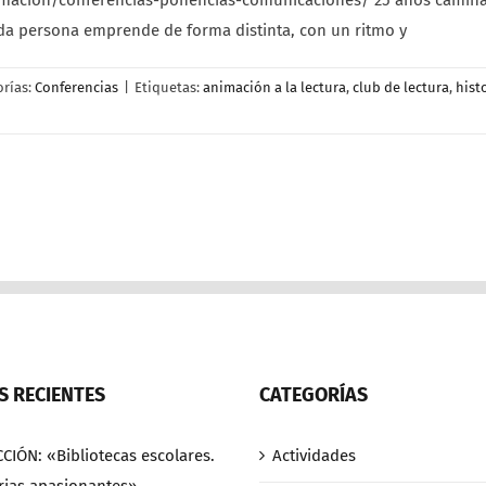
macion/conferencias-ponencias-comunicaciones/ 25 años caminan
ada persona emprende de forma distinta, con un ritmo y
orías:
Conferencias
|
Etiquetas:
animación a la lectura
,
club de lectura
,
hist
 RECIENTES
CATEGORÍAS
CCIÓN: «Bibliotecas escolares.
Actividades