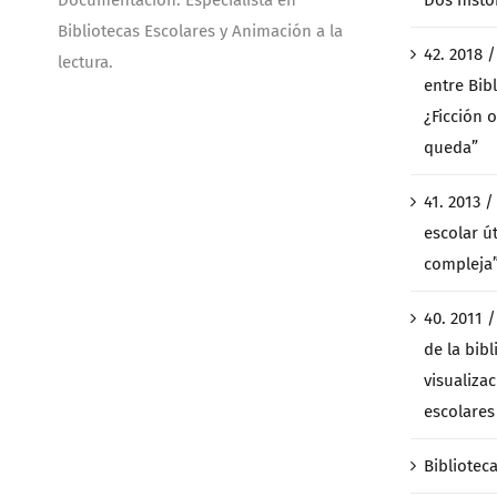
Documentación. Especialista en
Dos histo
Bibliotecas Escolares y Animación a la
42. 2018 
lectura.
entre Bibl
¿Ficción o
queda”
41. 2013 
escolar ú
compleja
40. 2011 
de la bibl
visualiza
escolares 
Bibliotec