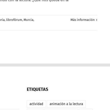
do con la lectura. ¿Qué nos queda en la
oria
,
librofórum
,
Murcia
,
Más información
ETIQUETAS
actividad
animación a la lectura