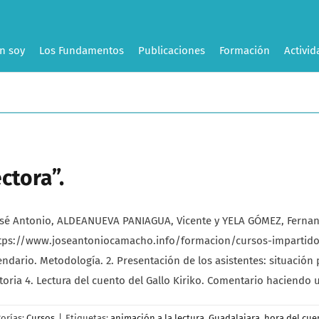
n soy
Los Fundamentos
Publicaciones
Formación
Activid
ctora”.
é Antonio, ALDEANUEVA PANIAGUA, Vicente y YELA GÓMEZ, Fernand
: https://www.joseantoniocamacho.info/formacion/cursos-impartid
ndario. Metodología. 2. Presentación de los asistentes: situación 
storia 4. Lectura del cuento del Gallo Kiriko. Comentario haciendo 
orías:
Cursos
|
Etiquetas:
animación a la lectura
,
Guadalajara
,
hora del cue