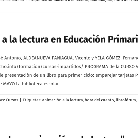
a la lectura en Educación Primari
Antonio, ALDEANUEVA PANIAGUA, Vicente y YELA GÓMEZ, Fernando. “
acho.info/formacion/cursos-impartidos/ PROGRAMA de la CURSO VI
 presentación de un libro para primer ciclo: emparejar tarjetas P
e MAYO La biblioteca escolar
ías:
Cursos
|
Etiquetas:
animación a la lectura
,
hora del cuento
,
librofórum
,