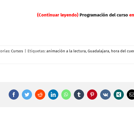
(Continuar leyendo)
Programación del curso
en
orías:
Cursos
|
Etiquetas:
animación a la lectura
,
Guadalajara
,
hora del cue
Facebook
Twitter
Reddit
LinkedIn
WhatsApp
Tumblr
Pinterest
Vk
Xing