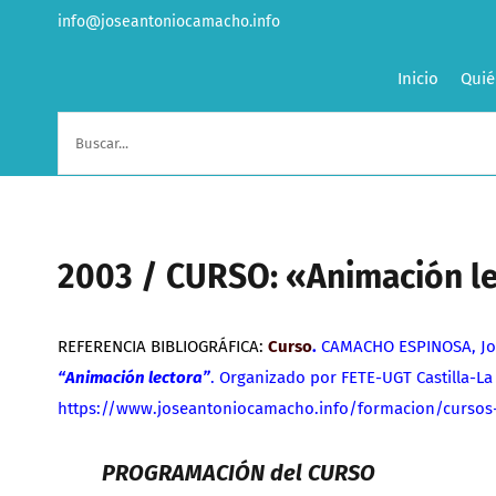
Saltar
info@joseantoniocamacho.info
al
contenido
Inicio
Quié
Buscar:
2003 / CURSO: «Animación le
REFERENCIA BIBLIOGRÁFICA:
Curso
.
CAMACHO ESPINOSA, Jos
“Animación lectora”
. Organizado por FETE-UGT Castilla-La
https://www.joseantoniocamacho.info/formacion/cursos
PROGRAMACIÓN del CURSO