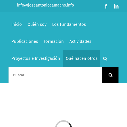
Saltar
info@joseantoniocamacho.info
Facebook
Link
al
contenido
Inicio
Quién soy
Los Fundamentos
Publicaciones
Formación
Actividades
Proyectos e Investigación
Qué hacen otros
Buscar: