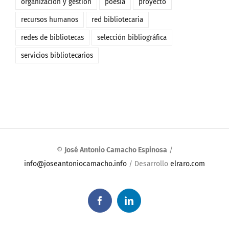
organización y gestión
poesía
proyecto
recursos humanos
red bibliotecaria
redes de bibliotecas
selección bibliográfica
servicios bibliotecarios
©
José Antonio Camacho Espinosa
/
info@joseantoniocamacho.info
/ Desarrollo
elraro.com
Facebook
LinkedIn