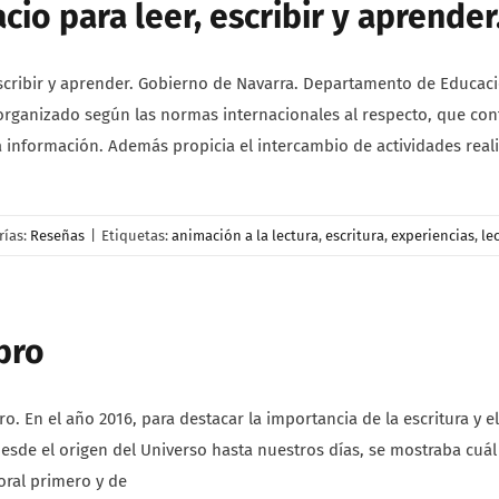
cio para leer, escribir y aprender
escribir y aprender. Gobierno de Navarra. Departamento de Educaci
rganizado según las normas internacionales al respecto, que cont
a información. Además propicia el intercambio de actividades real
rías:
Reseñas
|
Etiquetas:
animación a la lectura
,
escritura
,
experiencias
,
le
ibro
bro. En el año 2016, para destacar la importancia de la escritura y 
desde el origen del Universo hasta nuestros días, se mostraba cu
oral primero y de