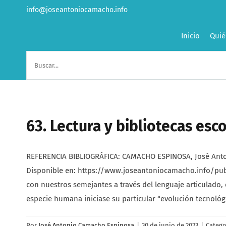
Saltar
info@joseantoniocamacho.info
al
contenido
Inicio
Quié
Buscar:
63. Lectura y bibliotecas esc
REFERENCIA BIBLIOGRÁFICA: CAMACHO ESPINOSA, José Antonio
Disponible en: https://www.joseantoniocamacho.info/publi
con nuestros semejantes a través del lenguaje articulado,
especie humana iniciase su particular “evolución tecnológi
Por
José Antonio Camacho Espinosa
|
30 de junio de 2023
|
Catego