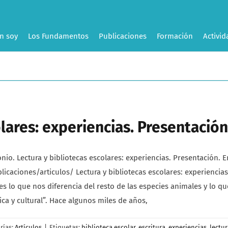
n soy
Los Fundamentos
Publicaciones
Formación
Activid
olares: experiencias. Presentación
. Lectura y bibliotecas escolares: experiencias. Presentación. En
caciones/articulos/ Lectura y bibliotecas escolares: experiencias
 es lo que nos diferencia del resto de las especies animales y lo 
ca y cultural”. Hace algunos miles de años,
rías:
Artículos
|
Etiquetas:
biblioteca escolar
,
escritura
,
experiencias
,
lectur