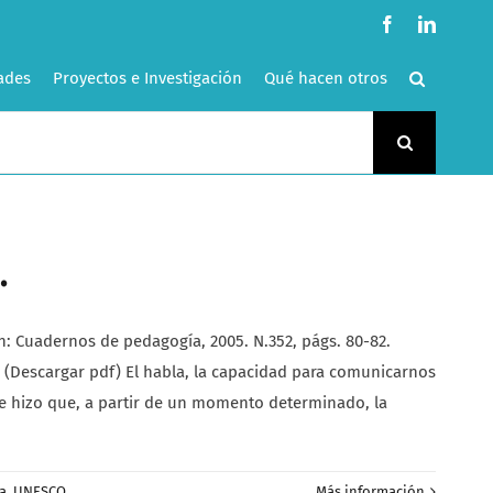
Facebook
LinkedI
ades
Proyectos e Investigación
Qué hacen otros
.
: Cuadernos de pedagogía, 2005. N.352, págs. 80-82.
 (Descargar pdf) El habla, la capacidad para comunicarnos
que hizo que, a partir de un momento determinado, la
a
,
UNESCO
Más información