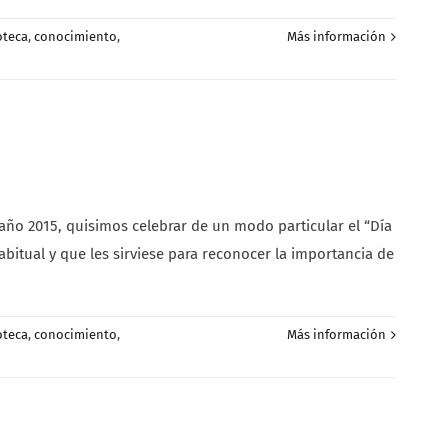
oteca
,
conocimiento
,
Más información
año 2015, quisimos celebrar de un modo particular el “Día
abitual y que les sirviese para reconocer la importancia de
oteca
,
conocimiento
,
Más información