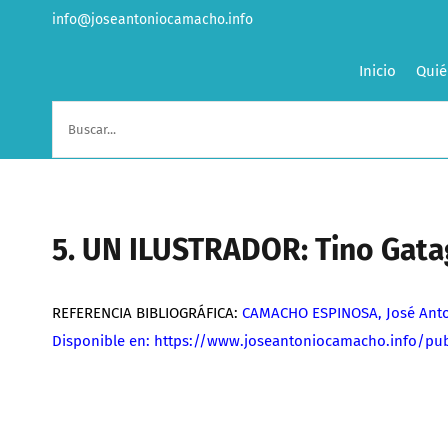
Saltar
info@joseantoniocamacho.info
al
contenido
Inicio
Quié
Buscar:
5. UN ILUSTRADOR: Tino Gat
REFERENCIA BIBLIOGRÁFICA:
CAMACHO ESPINOSA, José Anto
Disponible en: https://www.joseantoniocamacho.info/pub