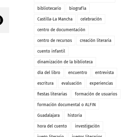
bibliotecario
biografía
Castilla-La Mancha
celebración
Correo
electrónico
centro de documentación
centro de recursos
creación literaria
cuento infantil
dinamización de la biblioteca
día del libro
encuentro
entrevista
escritura
evaluación
experiencias
fiestas literarias
formación de usuarios
formación documental o ALFIN
Guadalajara
historia
hora del cuento
investigación
juego literario
juegos literarios