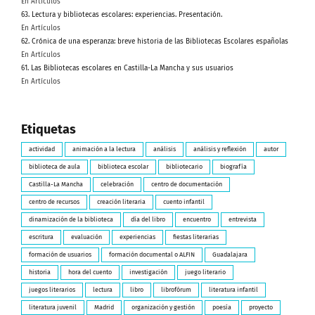
En Artículos
63. Lectura y bibliotecas escolares: experiencias. Presentación.
En Artículos
62. Crónica de una esperanza: breve historia de las Bibliotecas Escolares españolas
En Artículos
61. Las Bibliotecas escolares en Castilla-La Mancha y sus usuarios
En Artículos
Etiquetas
actividad
animación a la lectura
análisis
análisis y reflexión
autor
biblioteca de aula
biblioteca escolar
bibliotecario
biografía
Castilla-La Mancha
celebración
centro de documentación
centro de recursos
creación literaria
cuento infantil
dinamización de la biblioteca
día del libro
encuentro
entrevista
escritura
evaluación
experiencias
fiestas literarias
formación de usuarios
formación documental o ALFIN
Guadalajara
historia
hora del cuento
investigación
juego literario
juegos literarios
lectura
libro
librofórum
literatura infantil
literatura juvenil
Madrid
organización y gestión
poesía
proyecto