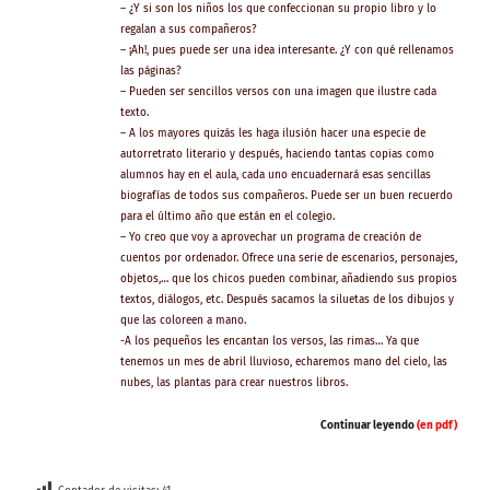
– ¿Y si son los niños los que confeccionan su propio libro y lo
regalan a sus compañeros?
– ¡Ah!, pues puede ser una idea interesante. ¿Y con qué rellenamos
las páginas?
– Pueden ser sencillos versos con una imagen que ilustre cada
texto.
– A los mayores quizás les haga ilusión hacer una especie de
autorretrato literario y después, haciendo tantas copias como
alumnos hay en el aula, cada uno encuadernará esas sencillas
biografías de todos sus compañeros. Puede ser un buen recuerdo
para el último año que están en el colegio.
– Yo creo que voy a aprovechar un programa de creación de
cuentos por ordenador. Ofrece una serie de escenarios, personajes,
objetos,… que los chicos pueden combinar, añadiendo sus propios
textos, diálogos, etc. Después sacamos la siluetas de los dibujos y
que las coloreen a mano.
-A los pequeños les encantan los versos, las rimas… Ya que
tenemos un mes de abril lluvioso, echaremos mano del cielo, las
nubes, las plantas para crear nuestros libros.
Continuar leyendo
(en pdf)