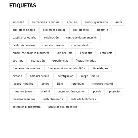
ETIQUETAS
actividad
animación a la lectura
análisis
análisis y reflexión
autor
biblioteca de aula
biblioteca escolar
bibliotecario
biografía
Castilla-La Mancha
celebración
centro de documentación
centro de recursos
creación literaria
cuento infantil
dinamización de la biblioteca
día del libro
encuentro
entrevista
escritura
evaluación
experiencias
fiestas literarias
formación de usuarios
formación documental o ALFIN
Guadalajara
historia
hora del cuento
investigación
juego literario
juegos literarios
lectura
libro
librofórum
literatura infantil
literatura juvenil
Madrid
organización y gestión
poesía
proyecto
recursos humanos
red bibliotecaria
redes de bibliotecas
selección bibliográfica
servicios bibliotecarios