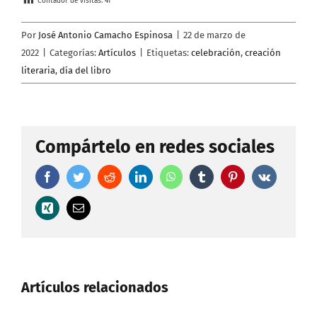
Contador de visitas:
41
Por
José Antonio Camacho Espinosa
|
22 de marzo de
2022
|
Categorías:
Artículos
|
Etiquetas:
celebración
,
creación
literaria
,
día del libro
Compártelo en redes sociales
Facebook
Twitter
Reddit
LinkedIn
WhatsApp
Tumblr
Pinterest
Vk
Xing
Correo
electrónico
Artículos relacionados