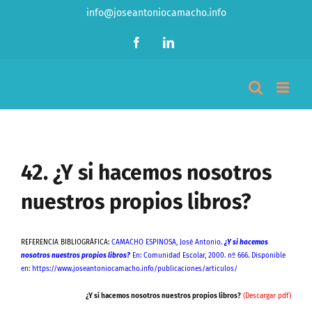
Saltar
info@joseantoniocamacho.info
al
contenido
Facebook
LinkedIn
42. ¿Y si hacemos nosotros
nuestros propios libros?
REFERENCIA BIBLIOGRÁFICA:
CAMACHO ESPINOSA, José Antonio.
¿Y si hacemos
nosotros nuestros propios libros?
En: Comunidad Escolar, 2000. nº 666. Disponible
en: https://www.joseantoniocamacho.info/publicaciones/articulos/
¿Y si hacemos nosotros nuestros propios libros?
(Descargar pdf)