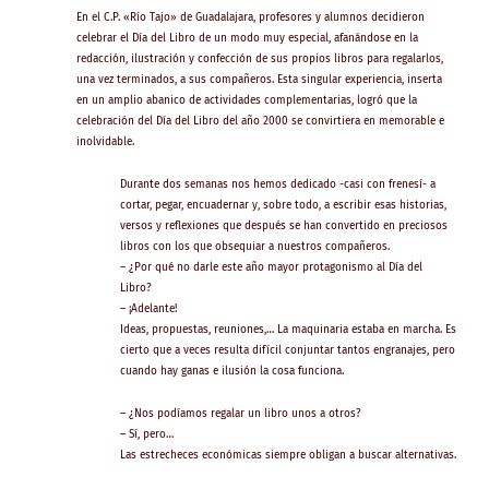
En el C.P. «Río Tajo» de Guadalajara, profesores y alumnos decidieron
celebrar el Día del Libro de un modo muy especial, afanándose en la
redacción, ilustración y confección de sus propios libros para regalarlos,
una vez terminados, a sus compañeros. Esta singular experiencia, inserta
en un amplio abanico de actividades complementarias, logró que la
celebración del Día del Libro del año 2000 se convirtiera en memorable e
inolvidable.
Durante dos semanas nos hemos dedicado -casi con frenesí- a
cortar, pegar, encuadernar y, sobre todo, a escribir esas historias,
versos y reflexiones que después se han convertido en preciosos
libros con los que obsequiar a nuestros compañeros.
– ¿Por qué no darle este año mayor protagonismo al Día del
Libro?
– ¡Adelante!
Ideas, propuestas, reuniones,… La maquinaria estaba en marcha. Es
cierto que a veces resulta difícil conjuntar tantos engranajes, pero
cuando hay ganas e ilusión la cosa funciona.
– ¿Nos podíamos regalar un libro unos a otros?
– Sí, pero…
Las estrecheces económicas siempre obligan a buscar alternativas.