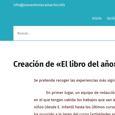
Saltar
info@joseantoniocamacho.info
al
contenido
Inicio
Quié
Buscar:
Creación de «El libro del año
Se pretende recoger las experiencias más signi
En primer lugar, un equipo de redacción pr
en el que tengan cabida los trabajos que van a
niños (desde E. Infantil hasta los últimos cur
ha ocurrido a lo largo del curso (actividades 