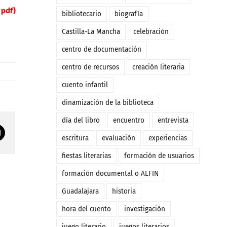
 pdf)
bibliotecario
biografía
Castilla-La Mancha
celebración
centro de documentación
centro de recursos
creación literaria
cuento infantil
dinamización de la biblioteca
día del libro
encuentro
entrevista
Correo
escritura
evaluación
experiencias
electrónico
fiestas literarias
formación de usuarios
formación documental o ALFIN
Guadalajara
historia
hora del cuento
investigación
juego literario
juegos literarios