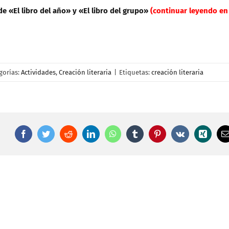
e «El libro del año» y «El libro del grupo»
(continuar leyendo en
gorías:
Actividades
,
Creación literaria
|
Etiquetas:
creación literaria
Facebook
Twitter
Reddit
LinkedIn
WhatsApp
Tumblr
Pinterest
Vk
Xing