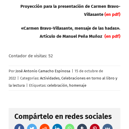
Proyección para la presentación de Carmen Bravo-
Villasante
(en pdf)
«Carmen Bravo-Villasante, mensaje de las hadas».
Artículo de Manuel Peña Muñoz
(en pdf)
Contador de visitas:
52
Por
José Antonio Camacho Espinosa
|
15 de octubre de
2022
|
Categorías:
Actividades
,
Celebraciones en torno al libro y
la lectura
|
Etiquetas:
celebración
,
homenaje
Compártelo en redes sociales
Facebook
Twitter
Reddit
LinkedIn
WhatsApp
Tumblr
Pinterest
Vk