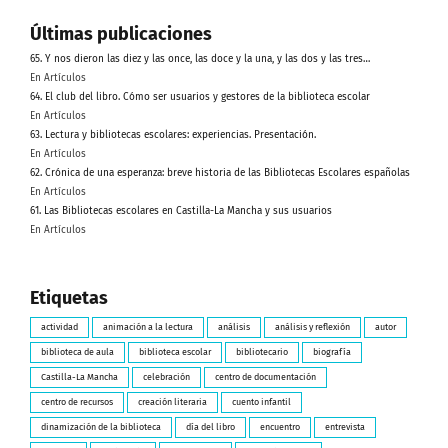
Últimas publicaciones
65. Y nos dieron las diez y las once, las doce y la una, y las dos y las tres…
En Artículos
64. El club del libro. Cómo ser usuarios y gestores de la biblioteca escolar
En Artículos
63. Lectura y bibliotecas escolares: experiencias. Presentación.
En Artículos
62. Crónica de una esperanza: breve historia de las Bibliotecas Escolares españolas
En Artículos
61. Las Bibliotecas escolares en Castilla-La Mancha y sus usuarios
En Artículos
Etiquetas
actividad
animación a la lectura
análisis
análisis y reflexión
autor
biblioteca de aula
biblioteca escolar
bibliotecario
biografía
Castilla-La Mancha
celebración
centro de documentación
centro de recursos
creación literaria
cuento infantil
dinamización de la biblioteca
día del libro
encuentro
entrevista