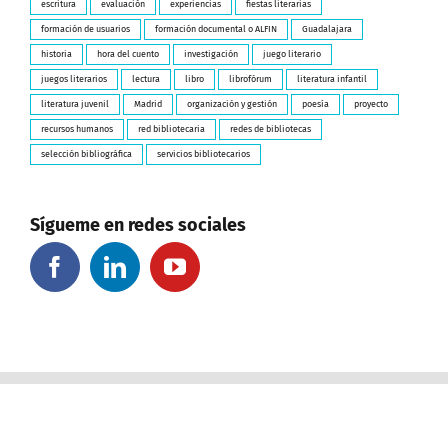
escritura
evaluación
experiencias
fiestas literarias
formación de usuarios
formación documental o ALFIN
Guadalajara
historia
hora del cuento
investigación
juego literario
juegos literarios
lectura
libro
librofórum
literatura infantil
literatura juvenil
Madrid
organización y gestión
poesía
proyecto
recursos humanos
red bibliotecaria
redes de bibliotecas
selección bibliográfica
servicios bibliotecarios
Sígueme en redes sociales