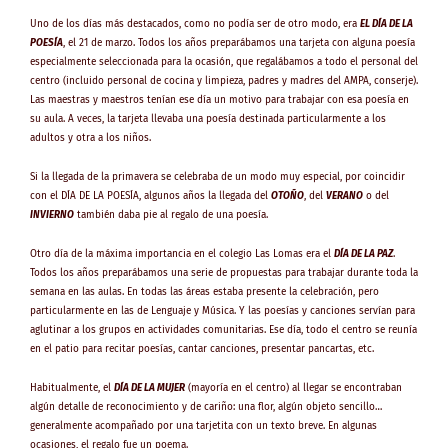
Uno de los días más destacados, como no podía ser de otro modo, era
EL DÍA DE LA
POESÍA
, el 21 de marzo. Todos los años preparábamos una tarjeta con alguna poesía
especialmente seleccionada para la ocasión, que regalábamos a todo el personal del
centro (incluido personal de cocina y limpieza, padres y madres del AMPA, conserje).
Las maestras y maestros tenían ese día un motivo para trabajar con esa poesía en
su aula. A veces, la tarjeta llevaba una poesía destinada particularmente a los
adultos y otra a los niños.
Si la llegada de la primavera se celebraba de un modo muy especial, por coincidir
con el DÍA DE LA POESÍA, algunos años la llegada del
OTOÑO
, del
VERANO
o del
INVIERNO
también daba pie al regalo de una poesía.
Otro día de la máxima importancia en el colegio Las Lomas era el
DÍA DE LA PAZ
.
Todos los años preparábamos una serie de propuestas para trabajar durante toda la
semana en las aulas. En todas las áreas estaba presente la celebración, pero
particularmente en las de Lenguaje y Música. Y las poesías y canciones servían para
aglutinar a los grupos en actividades comunitarias. Ese día, todo el centro se reunía
en el patio para recitar poesías, cantar canciones, presentar pancartas, etc.
Habitualmente, el
DÍA DE LA MUJER
(mayoría en el centro) al llegar se encontraban
algún detalle de reconocimiento y de cariño: una flor, algún objeto sencillo…
generalmente acompañado por una tarjetita con un texto breve. En algunas
ocasiones, el regalo fue un poema.