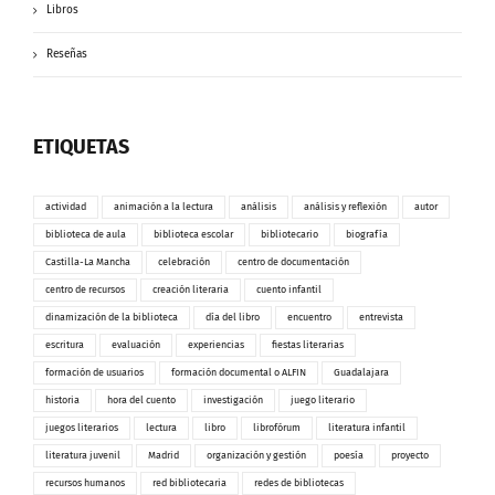
Libros
Reseñas
ETIQUETAS
actividad
animación a la lectura
análisis
análisis y reflexión
autor
biblioteca de aula
biblioteca escolar
bibliotecario
biografía
Castilla-La Mancha
celebración
centro de documentación
centro de recursos
creación literaria
cuento infantil
dinamización de la biblioteca
día del libro
encuentro
entrevista
escritura
evaluación
experiencias
fiestas literarias
formación de usuarios
formación documental o ALFIN
Guadalajara
historia
hora del cuento
investigación
juego literario
juegos literarios
lectura
libro
librofórum
literatura infantil
literatura juvenil
Madrid
organización y gestión
poesía
proyecto
recursos humanos
red bibliotecaria
redes de bibliotecas