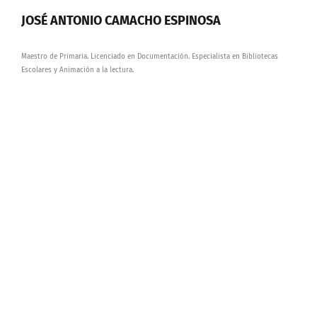
JOSÉ ANTONIO CAMACHO ESPINOSA
Maestro de Primaria. Licenciado en Documentación. Especialista en Bibliotecas
Escolares y Animación a la lectura.