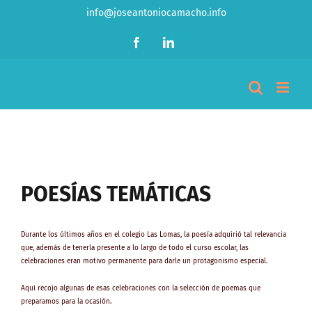
Saltar
info@joseantoniocamacho.info
al
contenido
Facebook
LinkedIn
Ver
imagen
POESÍAS TEMÁTICAS
más
grande
Durante los últimos años en el colegio Las Lomas, la poesía adquirió tal relevancia
que, además de tenerla presente a lo largo de todo el curso escolar, las
celebraciones eran motivo permanente para darle un protagonismo especial.
Aquí recojo algunas de esas celebraciones con la selección de poemas que
preparamos para la ocasión.