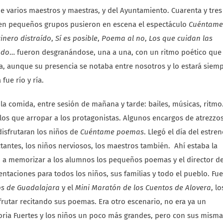
 de varios maestros y maestras, y del Ayuntamiento. Cuarenta y tres
o en pequeños grupos pusieron en escena el espectáculo
Cuéntame
cinero distraído
,
Sí es posible
,
Poema al no
,
Los que cuidan las
ndo
… fueron desgranándose, una a una, con un ritmo poético que 
a, aunque su presencia se notaba entre nosotros y lo estará siemp
ue río y ría.
a comida, entre sesión de mañana y tarde: bailes, músicas, ritmo
os que arropar a los protagonistas. Algunos encargos de atrezzos
isfrutaran los niños de
Cuéntame poemas
. Llegó el día del estren
ectantes, los niños nerviosos, los maestros también. Ahí estaba la
 a memorizar a los alumnos los pequeños poemas y el director de
entaciones para todos los niños, sus familias y todo el pueblo. Fue
os de Guadalajara
y el
Mini Maratón de los Cuentos de Alovera
, lo
utar recitando sus poemas. Era otro escenario, no era ya un
loria Fuertes y los niños un poco más grandes, pero con sus misma