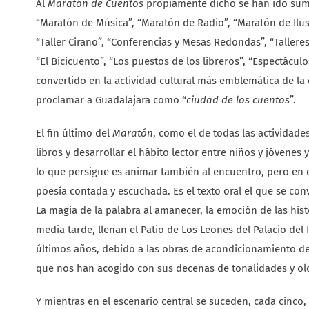
Al
Maratón de Cuentos
propiamente dicho se han ido suman
“Maratón de Música”, “Maratón de Radio”, “Maratón de Ilust
“Taller Cirano”, “Conferencias y Mesas Redondas”, “Talleres 
“El Bicicuento”, “Los puestos de los libreros”, “Espectácul
convertido en la actividad cultural más emblemática de la
proclamar a Guadalajara como “
ciudad de los cuentos
”.
El fin último del
Maratón
, como el de todas las actividade
libros y desarrollar el hábito lector entre niños y jóvenes
lo que persigue es animar también al encuentro, pero en es
poesía contada y escuchada. Es el texto oral el que se co
La magia de la palabra al amanecer, la emoción de las his
media tarde, llenan el Patio de Los Leones del Palacio de
últimos años, debido a las obras de acondicionamiento de e
que nos han acogido con sus decenas de tonalidades y ol
Y mientras en el escenario central se suceden, cada cinco,