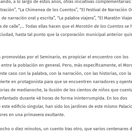
do, a lo largo de estos años, otras iniciativas complementarias:
ración”, “La Chimenea de los Cuentos”, “El Festival de Narración Or
de narración oral y escrita”, “La palabra viajera”, “El Maratón Viaje
os de calle”,… Todas ellas hacen que el
Maratón de los Cuentos
se 
 ciudad, hasta tal punto que la corporación municipal anterior qui
s promovidas por el Seminario, es propiciar el encuentro con los
 y entre la población en general. Pero, más específicamente, el
Mar
te caso con la palabra, con la narración, con las historias, con la
nvierte en protagonista para que se encuentren narradores y oyent
torias de medianoche, la ilusión de los cientos de niños que cuent
l Infantado durante 48 horas de forma ininterrumpida. En los dos
ste edificio singular, han sido los jardines de este mismo Palacio
ores en una primavera exultante.
 ocho o diez minutos, un cuento tras otro, que varios centenares 