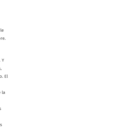
le
re.
. Y
,
o. El
 la
s
s