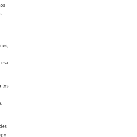
tos
s
 mes,
 esa
n los
s,
ades
rupo