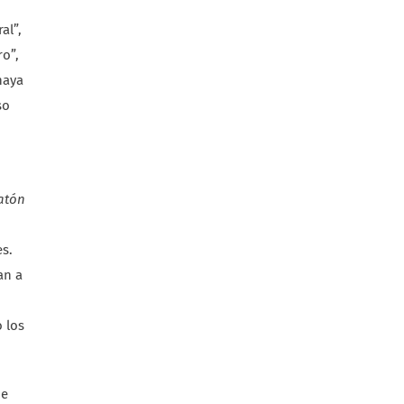
al”,
ro”,
haya
so
atón
es.
an a
 los
de