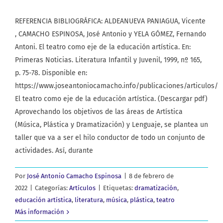
REFERENCIA BIBLIOGRÁFICA: ALDEANUEVA PANIAGUA, Vicente
, CAMACHO ESPINOSA, José Antonio y YELA GÓMEZ, Fernando
Antoni. El teatro como eje de la educación artística. En:
Primeras Noticias. Literatura Infantil y Juvenil, 1999, nº 165,
p. 75-78. Disponible en:
https://www.joseantoniocamacho.info/publicaciones/articulos/
El teatro como eje de la educación artística. (Descargar pdf)
Aprovechando los objetivos de las áreas de Artística
(Música, Plástica y Dramatización) y Lenguaje, se plantea un
taller que va a ser el hilo conductor de todo un conjunto de
actividades. Así, durante
Por
José Antonio Camacho Espinosa
|
8 de febrero de
2022
|
Categorías:
Artículos
|
Etiquetas:
dramatización
,
educación artística
,
literatura
,
música
,
plástica
,
teatro
Más información