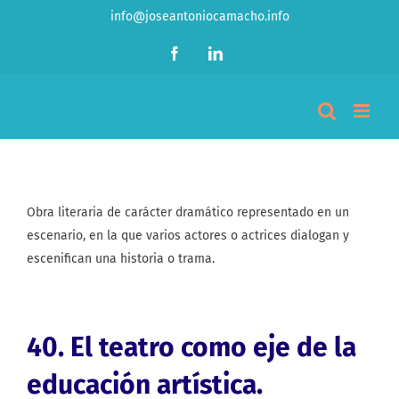
Saltar
info@joseantoniocamacho.info
al
Facebook
LinkedIn
contenido
Obra literaria de carácter dramático representado en un
escenario, en la que varios actores o actrices dialogan y
escenifican una historia o trama.
40. El teatro como eje de la
educación artística.