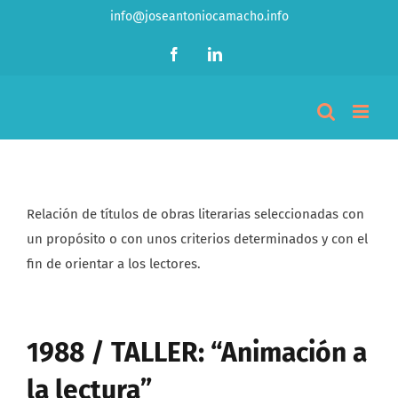
Saltar
info@joseantoniocamacho.info
al
Facebook
LinkedIn
contenido
Relación de títulos de obras literarias seleccionadas con
un propósito o con unos criterios determinados y con el
fin de orientar a los lectores.
1988 / TALLER: “Animación a
la lectura”