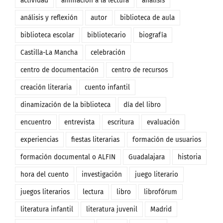
actividad
animación a la lectura
análisis
análisis y reflexión
autor
biblioteca de aula
biblioteca escolar
bibliotecario
biografía
Castilla-La Mancha
celebración
centro de documentación
centro de recursos
creación literaria
cuento infantil
dinamización de la biblioteca
día del libro
encuentro
entrevista
escritura
evaluación
experiencias
fiestas literarias
formación de usuarios
formación documental o ALFIN
Guadalajara
historia
hora del cuento
investigación
juego literario
juegos literarios
lectura
libro
librofórum
literatura infantil
literatura juvenil
Madrid