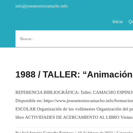
Saltar
info@joseantoniocamacho.info
al
contenido
Inicio
Qu
Buscar:
1988 / TALLER: “Animación 
REFERENCIA BIBLIOGRÁFICA: Taller. CAMACHO ESPINOSA, Jos
Disponible en: https://www.joseantoniocamacho.info/f
ESCOLAR Organización de los volúmenes Organización del présta
libro ACTIVIDADES DE ACERCAMIENTO AL LIBRO Visitas en gr
Por
José Antonio Camacho Espinosa
|
10 de febrero de 2022
|
Categoría