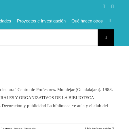
Facebook
LinkedI
idades
Proyectos e Investigación
Qué hacen otros
ura” Centro de Profesores. Mondéjar (Guadalajara). 1988.
TRUCTURALES Y ORGANIZATIVOS DE LA BIBLIOTECA
Decoración y publicidad La biblioteca ~e aula y el club del
 lectura
,
juego literario
,
Más información