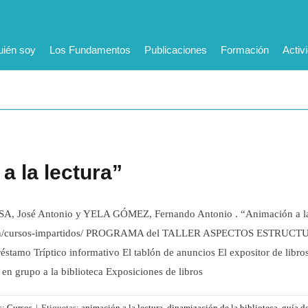
ién soy
Los Fundamentos
Publicaciones
Formación
Activ
a la lectura”
é Antonio y YELA GÓMEZ, Fernando Antonio . “Animación a la lect
ormacion/cursos-impartidos/ PROGRAMA del TALLER ASPECTOS ES
mo Tríptico informativo El tablón de anuncios El expositor de libros 
upo a la biblioteca Exposiciones de libros
s:
Cursos
|
Etiquetas:
animación a la lectura
,
dinamización de la biblioteca
,
guía de