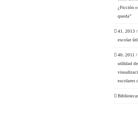
¿Ficción o
queda”
41. 2013 
escolar út
40. 2011
utilidad de
visualizac
escolares 
Biblioteca