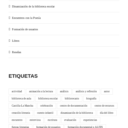
Dinamización de la biblioteca escolar
Encuentros con la Poesía
Formación de usuarios
Libros
Reseñas
ETIQUETAS
actividad
animación a la lectura
análisis
análisis y reflexión
autor
biblioteca de aula
biblioteca escolar
bibliotecario
biografía
Castilla-La Mancha
celebración
centro de documentación
centro de recursos
creación literaria
cuento infantil
dinamización de la biblioteca
día del libro
encuentro
entrevista
escritura
evaluación
experiencias
fiestas literarias
formación de usuarios
formación documental o ALFIN