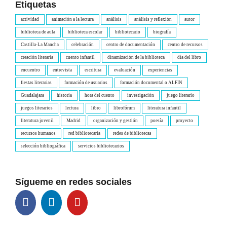
Etiquetas
actividad
animación a la lectura
análisis
análisis y reflexión
autor
biblioteca de aula
biblioteca escolar
bibliotecario
biografía
Castilla-La Mancha
celebración
centro de documentación
centro de recursos
creación literaria
cuento infantil
dinamización de la biblioteca
día del libro
encuentro
entrevista
escritura
evaluación
experiencias
fiestas literarias
formación de usuarios
formación documental o ALFIN
Guadalajara
historia
hora del cuento
investigación
juego literario
juegos literarios
lectura
libro
librofórum
literatura infantil
literatura juvenil
Madrid
organización y gestión
poesía
proyecto
recursos humanos
red bibliotecaria
redes de bibliotecas
selección bibliográfica
servicios bibliotecarios
Sígueme en redes sociales