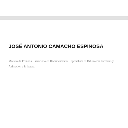
JOSÉ ANTONIO CAMACHO ESPINOSA
Maestro de Primaria. Licenciado en Documentación. Especialista en Bibliotecas Escolares y
Animación a la lectura.