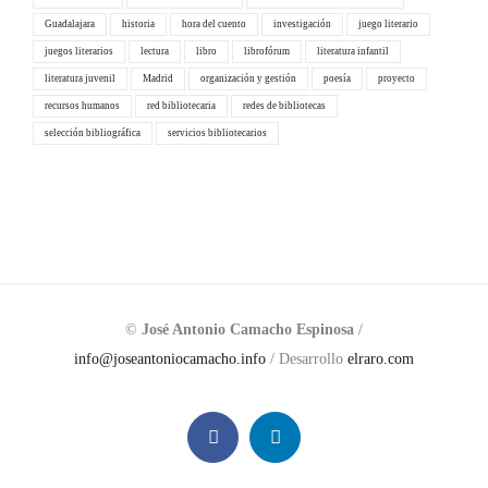
Guadalajara
historia
hora del cuento
investigación
juego literario
juegos literarios
lectura
libro
librofórum
literatura infantil
literatura juvenil
Madrid
organización y gestión
poesía
proyecto
recursos humanos
red bibliotecaria
redes de bibliotecas
selección bibliográfica
servicios bibliotecarios
©
José Antonio Camacho Espinosa
/
info@joseantoniocamacho.info
/ Desarrollo
elraro.com
Facebook
LinkedIn