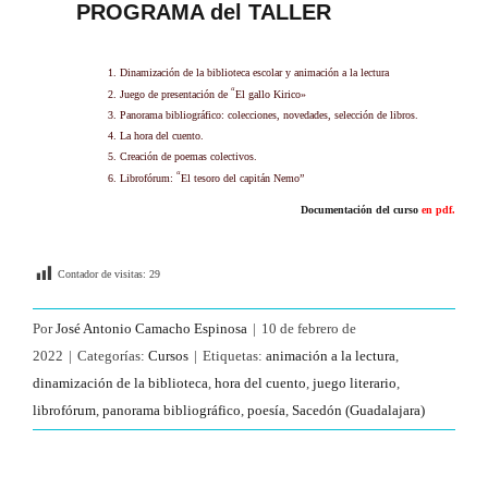
PROGRAMA del TALLER
Dinamización de la biblioteca escolar y animación a la lectura
“
Juego de presentación de
El gallo Kirico»
Panorama bibliográfico: colecciones, novedades, selección de libros.
La hora del cuento.
Creación de poemas colectivos.
“
Librofórum:
El tesoro del capitán Nemo”
Documentación del curso
en pdf.
Contador de visitas:
29
Por
José Antonio Camacho Espinosa
|
10 de febrero de
2022
|
Categorías:
Cursos
|
Etiquetas:
animación a la lectura
,
dinamización de la biblioteca
,
hora del cuento
,
juego literario
,
librofórum
,
panorama bibliográfico
,
poesía
,
Sacedón (Guadalajara)