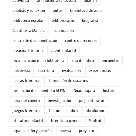
actividad
animación a la lectura
análisis
análisis y reflexión
autor
biblioteca de aula
biblioteca escolar
bibliotecario
biografía
Castilla-La Mancha
celebración
centro de documentación
centro de recursos
creación literaria
cuento infantil
dinamización de la biblioteca
día del libro
encuentro
entrevista
escritura
evaluación
experiencias
fiestas literarias
formación de usuarios
formación documental o ALFIN
Guadalajara
historia
hora del cuento
investigación
juego literario
juegos literarios
lectura
libro
librofórum
literatura infantil
literatura juvenil
Madrid
organización y gestión
poesía
proyecto