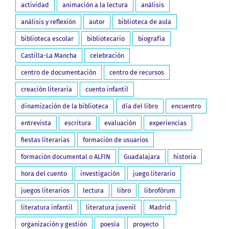
actividad
animación a la lectura
análisis
análisis y reflexión
autor
biblioteca de aula
biblioteca escolar
bibliotecario
biografía
Castilla-La Mancha
celebración
centro de documentación
centro de recursos
creación literaria
cuento infantil
dinamización de la biblioteca
día del libro
encuentro
entrevista
escritura
evaluación
experiencias
fiestas literarias
formación de usuarios
formación documental o ALFIN
Guadalajara
historia
hora del cuento
investigación
juego literario
juegos literarios
lectura
libro
librofórum
literatura infantil
literatura juvenil
Madrid
organización y gestión
poesía
proyecto