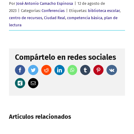
Por
José Antonio Camacho Espinosa
|
12 de agosto de
2023
|
Categorías:
Conferencias
|
Etiquetas:
biblioteca escolar
,
centro de recursos
,
Ciudad Real
,
competencia básica
,
plan de
lectura
Compártelo en redes sociales
Facebook
Twitter
Reddit
LinkedIn
WhatsApp
Tumblr
Pinterest
Vk
Xing
Correo
electrónico
Artículos relacionados