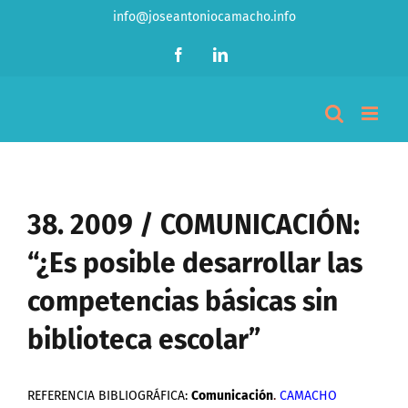
Saltar
info@joseantoniocamacho.info
al
Facebook
LinkedIn
contenido
38. 2009 / COMUNICACIÓN:
“¿Es posible desarrollar las
competencias básicas sin
biblioteca escolar”
REFERENCIA BIBLIOGRÁFICA:
Comunicación
.
CAMACHO