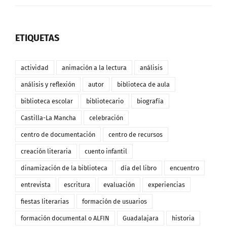
ETIQUETAS
actividad
animación a la lectura
análisis
análisis y reflexión
autor
biblioteca de aula
biblioteca escolar
bibliotecario
biografía
Castilla-La Mancha
celebración
centro de documentación
centro de recursos
creación literaria
cuento infantil
dinamización de la biblioteca
día del libro
encuentro
entrevista
escritura
evaluación
experiencias
fiestas literarias
formación de usuarios
formación documental o ALFIN
Guadalajara
historia