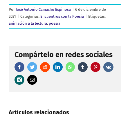
Por
José Antonio Camacho Espinosa
|
6 de diciembre de
2021
|
Categorías:
Encuentros con la Poesía
|
Etiquetas:
animación a la lectura
,
poesía
Compártelo en redes sociales
Facebook
Twitter
Reddit
LinkedIn
WhatsApp
Tumblr
Pinterest
Vk
Xing
Correo
electrónico
Artículos relacionados