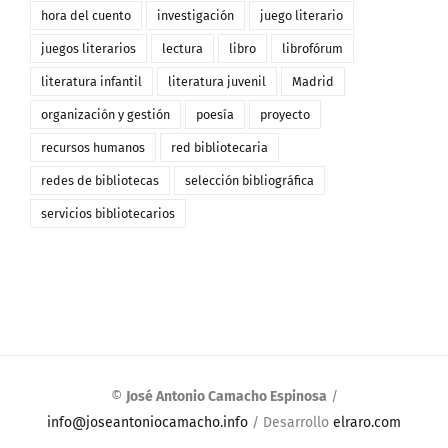
hora del cuento
investigación
juego literario
juegos literarios
lectura
libro
librofórum
literatura infantil
literatura juvenil
Madrid
organización y gestión
poesía
proyecto
recursos humanos
red bibliotecaria
redes de bibliotecas
selección bibliográfica
servicios bibliotecarios
©
José Antonio Camacho Espinosa
/
info@joseantoniocamacho.info
/ Desarrollo
elraro.com