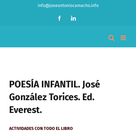
Saltar
info@joseantoniocamacho.info
al
Facebook
LinkedIn
contenido
Ver
imagen
POESÍA INFANTIL. José
más
González Torices. Ed.
grande
Everest.
ACTIVIDADES CON TODO EL LIBRO