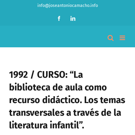
Saltar
info@joseantoniocamacho.info
al
Facebook
LinkedIn
contenido
1992 / CURSO: “La
biblioteca de aula como
recurso didáctico. Los temas
transversales a través de la
literatura infantil”.