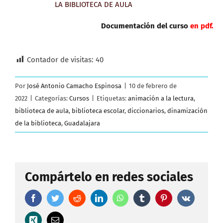
LA BIBLIOTECA DE AULA
Documentación del curso
en pdf.
Contador de visitas:
40
Por
José Antonio Camacho Espinosa
|
10 de febrero de
2022
|
Categorías:
Cursos
|
Etiquetas:
animación a la lectura
,
biblioteca de aula
,
biblioteca escolar
,
diccionarios
,
dinamización
de la biblioteca
,
Guadalajara
Compártelo en redes sociales
Facebook
Twitter
Reddit
LinkedIn
WhatsApp
Tumblr
Pinterest
Vk
Xing
Correo