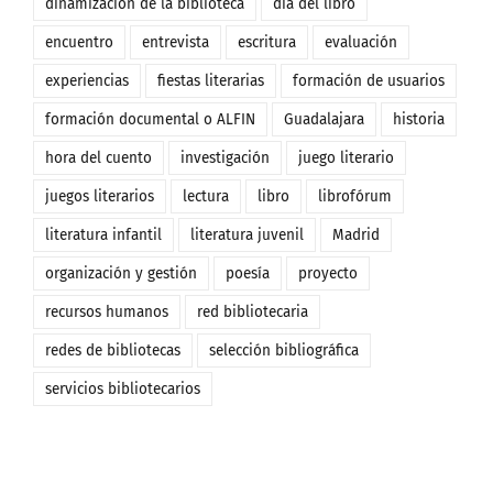
dinamización de la biblioteca
día del libro
encuentro
entrevista
escritura
evaluación
experiencias
fiestas literarias
formación de usuarios
formación documental o ALFIN
Guadalajara
historia
hora del cuento
investigación
juego literario
juegos literarios
lectura
libro
librofórum
literatura infantil
literatura juvenil
Madrid
organización y gestión
poesía
proyecto
recursos humanos
red bibliotecaria
redes de bibliotecas
selección bibliográfica
servicios bibliotecarios