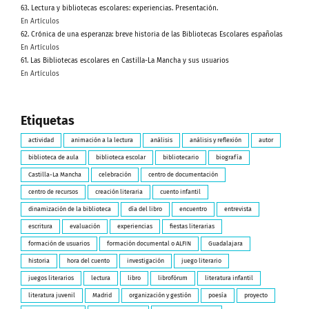
63. Lectura y bibliotecas escolares: experiencias. Presentación.
En Artículos
62. Crónica de una esperanza: breve historia de las Bibliotecas Escolares españolas
En Artículos
61. Las Bibliotecas escolares en Castilla-La Mancha y sus usuarios
En Artículos
Etiquetas
actividad
animación a la lectura
análisis
análisis y reflexión
autor
biblioteca de aula
biblioteca escolar
bibliotecario
biografía
Castilla-La Mancha
celebración
centro de documentación
centro de recursos
creación literaria
cuento infantil
dinamización de la biblioteca
día del libro
encuentro
entrevista
escritura
evaluación
experiencias
fiestas literarias
formación de usuarios
formación documental o ALFIN
Guadalajara
historia
hora del cuento
investigación
juego literario
juegos literarios
lectura
libro
librofórum
literatura infantil
literatura juvenil
Madrid
organización y gestión
poesía
proyecto