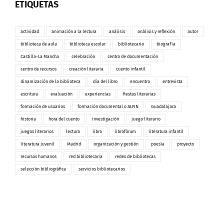
ETIQUETAS
actividad
animación a la lectura
análisis
análisis y reflexión
autor
biblioteca de aula
biblioteca escolar
bibliotecario
biografía
Castilla-La Mancha
celebración
centro de documentación
centro de recursos
creación literaria
cuento infantil
dinamización de la biblioteca
día del libro
encuentro
entrevista
escritura
evaluación
experiencias
fiestas literarias
formación de usuarios
formación documental o ALFIN
Guadalajara
historia
hora del cuento
investigación
juego literario
juegos literarios
lectura
libro
librofórum
literatura infantil
literatura juvenil
Madrid
organización y gestión
poesía
proyecto
recursos humanos
red bibliotecaria
redes de bibliotecas
selección bibliográfica
servicios bibliotecarios