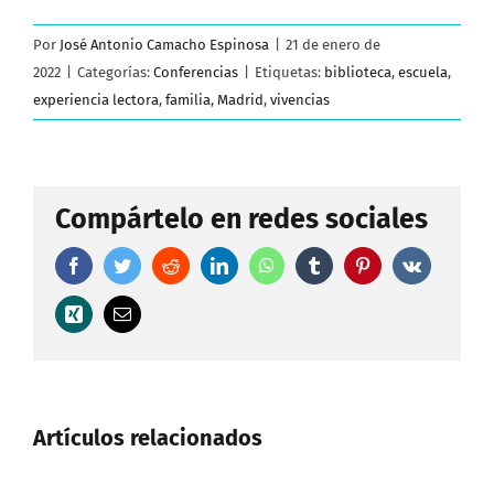
Por
José Antonio Camacho Espinosa
|
21 de enero de
2022
|
Categorías:
Conferencias
|
Etiquetas:
biblioteca
,
escuela
,
experiencia lectora
,
familia
,
Madrid
,
vivencias
Compártelo en redes sociales
Facebook
Twitter
Reddit
LinkedIn
WhatsApp
Tumblr
Pinterest
Vk
Xing
Correo
electrónico
Artículos relacionados