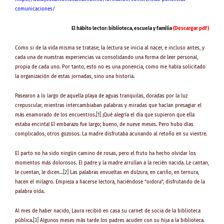
comunicaciones/
El hábito lector: biblioteca, escuela y familia
(Descargar pdf)
Como si de la vida misma se tratase, la lectura se inicia al nacer, e incluso antes, y
cada una de nuestras experiencias va consolidando una forma de leer personal,
propia de cada uno. Por tanto, esto no es una ponencia, como me había solicitado
la organización de estas jornadas, sino una historia.
Pasearon a lo largo de aquella playa de aguas tranquilas, doradas por la luz
crepuscular, mientras intercambiaban palabras y miradas que hacían presagiar el
más enamorado de los encuentros.
[1]
¡Qué alegría el día que supieron que ella
estaba encinta! El embarazo fue largo; bueno, de nueve meses. Pero hubo días
complicados, otros gozosos. La madre disfrutaba acunando al retoño en su vientre.
El parto no ha sido ningún camino de rosas, pero el fruto ha hecho olvidar los
momentos más dolorosos. El padre y la madre arrullan a la recién nacida. Le cantan,
le cuentan, le dicen…
[2]
Las palabras envueltas en dulzura, en cariño, en ternura,
hacen el milagro. Empieza a hacerse lectora, haciéndose “oidora”, disfrutando de la
palabra oída.
Al mes de haber nacido, Laura recibió en casa su carnet de socia de la biblioteca
pública.
[3]
Algunos meses más tarde los padres acuden con su hija a la biblioteca.