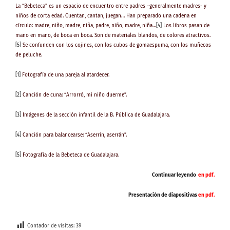
La “Bebeteca” es un espacio de encuentro entre padres –generalmente madres- y
niños de corta edad. Cuentan, cantan, juegan… Han preparado una cadena en
círculo: madre, niño, madre, niña, padre, niño, madre, niña…
[4]
Los libros pasan de
mano en mano, de boca en boca. Son de materiales blandos, de colores atractivos.
[5]
Se confunden con los cojines, con los cubos de gomaespuma, con los muñecos
de peluche.
[1]
Fotografía de una pareja al atardecer.
[2]
Canción de cuna: “Arrorró, mi niño duerme”.
[3]
Imágenes de la sección infantil de la B. Pública de Guadalajara.
[4]
Canción para balancearse: “Aserrín, aserrán”.
[5]
Fotografía de la Bebeteca de Guadalajara.
Continuar leyendo
en pdf.
Presentación de diapositivas
en pdf.
Contador de visitas:
39