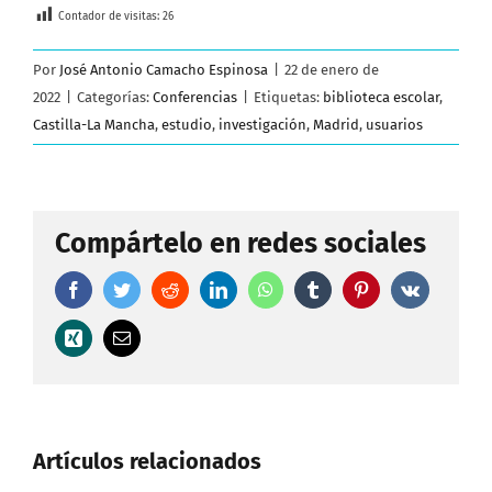
Contador de visitas:
26
Por
José Antonio Camacho Espinosa
|
22 de enero de
2022
|
Categorías:
Conferencias
|
Etiquetas:
biblioteca escolar
,
Castilla-La Mancha
,
estudio
,
investigación
,
Madrid
,
usuarios
Compártelo en redes sociales
Facebook
Twitter
Reddit
LinkedIn
WhatsApp
Tumblr
Pinterest
Vk
Xing
Correo
electrónico
Artículos relacionados