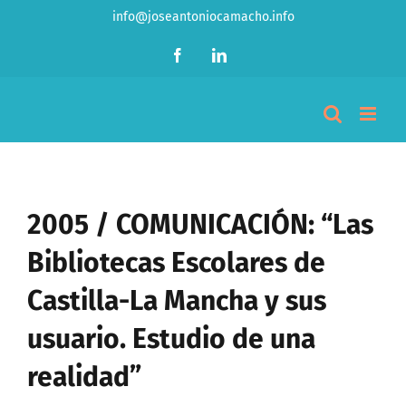
Saltar
info@joseantoniocamacho.info
al
contenido
Facebook
LinkedIn
2005 / COMUNICACIÓN: “Las
Bibliotecas Escolares de
Castilla-La Mancha y sus
usuario. Estudio de una
realidad”