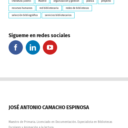
literatura juvenil
Madrid
organización y gestión
poesía
proyecto
recursos humanos
red bibliotecaria
redes de bibliotecas
selección bibliográfica
servicios bibliotecarios
Sígueme en redes sociales
JOSÉ ANTONIO CAMACHO ESPINOSA
Maestro de Primaria. Licenciado en Documentación. Especialista en Bibliotecas
Escolares y Animación a la lectura.