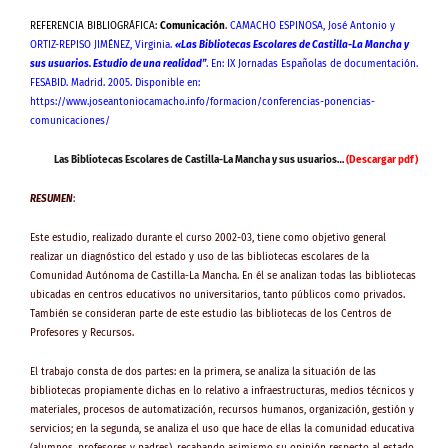
REFERENCIA BIBLIOGRÁFICA:
Comunicación
.
CAMACHO ESPINOSA, José Antonio y
ORTIZ-REPISO JIMÉNEZ, Virginia.
«Las Bibliotecas Escolares de Castilla-La Mancha y
sus usuarios. Estudio de una realidad”
. En: IX Jornadas Españolas de documentación.
FESABID. Madrid. 2005. Disponible en:
https://www.joseantoniocamacho.info/formacion/conferencias-ponencias-
comunicaciones/
Las Bibliotecas Escolares de Castilla-La Mancha y sus usuarios
…
(Descargar pdf)
RESUMEN
:
Este estudio, realizado durante el curso 2002-03, tiene como objetivo general
realizar un diagnóstico del estado y uso de las bibliotecas escolares de la
Comunidad Autónoma de Castilla-La Mancha. En él se analizan todas las bibliotecas
ubicadas en centros educativos no universitarios, tanto públicos como privados.
También se consideran parte de este estudio las bibliotecas de los Centros de
Profesores y Recursos.
El trabajo consta de dos partes: en la primera, se analiza la situación de las
bibliotecas propiamente dichas en lo relativo a infraestructuras, medios técnicos y
materiales, procesos de automatización, recursos humanos, organización, gestión y
servicios; en la segunda, se analiza el uso que hace de ellas la comunidad educativa
(alumnos, profesores y padres), recabando asimismo su opinión respecto al estado,