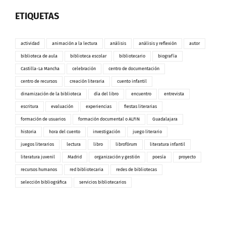
ETIQUETAS
actividad
animación a la lectura
análisis
análisis y reflexión
autor
biblioteca de aula
biblioteca escolar
bibliotecario
biografía
Castilla-La Mancha
celebración
centro de documentación
centro de recursos
creación literaria
cuento infantil
dinamización de la biblioteca
día del libro
encuentro
entrevista
escritura
evaluación
experiencias
fiestas literarias
formación de usuarios
formación documental o ALFIN
Guadalajara
historia
hora del cuento
investigación
juego literario
juegos literarios
lectura
libro
librofórum
literatura infantil
literatura juvenil
Madrid
organización y gestión
poesía
proyecto
recursos humanos
red bibliotecaria
redes de bibliotecas
selección bibliográfica
servicios bibliotecarios