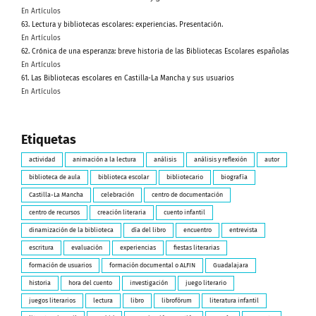
En Artículos
63. Lectura y bibliotecas escolares: experiencias. Presentación.
En Artículos
62. Crónica de una esperanza: breve historia de las Bibliotecas Escolares españolas
En Artículos
61. Las Bibliotecas escolares en Castilla-La Mancha y sus usuarios
En Artículos
Etiquetas
actividad
animación a la lectura
análisis
análisis y reflexión
autor
biblioteca de aula
biblioteca escolar
bibliotecario
biografía
Castilla-La Mancha
celebración
centro de documentación
centro de recursos
creación literaria
cuento infantil
dinamización de la biblioteca
día del libro
encuentro
entrevista
escritura
evaluación
experiencias
fiestas literarias
formación de usuarios
formación documental o ALFIN
Guadalajara
historia
hora del cuento
investigación
juego literario
juegos literarios
lectura
libro
librofórum
literatura infantil