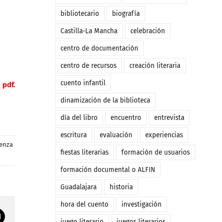
bibliotecario
biografía
Castilla-La Mancha
celebración
centro de documentación
centro de recursos
creación literaria
cuento infantil
pdf.
dinamización de la biblioteca
día del libro
encuentro
entrevista
escritura
evaluación
experiencias
enza
fiestas literarias
formación de usuarios
formación documental o ALFIN
Guadalajara
historia
hora del cuento
investigación
Correo
juego literario
juegos literarios