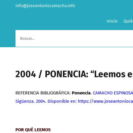
Saltar
info@joseantoniocamacho.info
al
contenido
Inicio
Quié
Buscar:
2004 / PONENCIA: “Leemos en
REFERENCIA BIBLIOGRÁFICA:
Ponencia
.
CAMACHO ESPINOSA,
Sigüenza. 2004. Disponible en: https://www.joseantoni
POR QUÉ LEEMOS