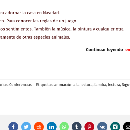
ara adornar la casa en Navidad.
o. Para conocer las reglas de un juego.
 los sentimientos. También la música, la pintura y cualquier otra
laramente de otras especies animales.
Continuar leyendo
en 
orías:
Conferencias
|
Etiquetas:
animación a la lectura
,
familia
,
lectura
,
Sigü
Facebook
Twitter
Reddit
LinkedIn
WhatsApp
Tumblr
Pinterest
Vk
Xing