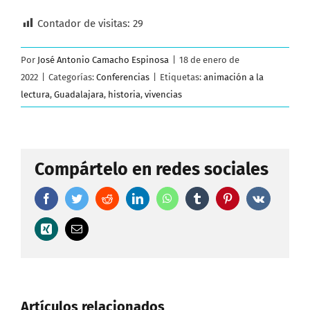
Contador de visitas:
29
Por
José Antonio Camacho Espinosa
|
18 de enero de
2022
|
Categorías:
Conferencias
|
Etiquetas:
animación a la
lectura
,
Guadalajara
,
historia
,
vivencias
Compártelo en redes sociales
Facebook
Twitter
Reddit
LinkedIn
WhatsApp
Tumblr
Pinterest
Vk
Xing
Correo
electrónico
Artículos relacionados