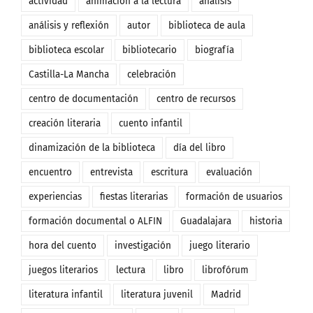
actividad
animación a la lectura
análisis
análisis y reflexión
autor
biblioteca de aula
biblioteca escolar
bibliotecario
biografía
Castilla-La Mancha
celebración
centro de documentación
centro de recursos
creación literaria
cuento infantil
dinamización de la biblioteca
día del libro
encuentro
entrevista
escritura
evaluación
experiencias
fiestas literarias
formación de usuarios
formación documental o ALFIN
Guadalajara
historia
hora del cuento
investigación
juego literario
juegos literarios
lectura
libro
librofórum
literatura infantil
literatura juvenil
Madrid