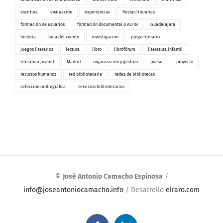
escritura
evaluación
experiencias
fiestas literarias
formación de usuarios
formación documental o ALFIN
Guadalajara
historia
hora del cuento
investigación
juego literario
juegos literarios
lectura
libro
librofórum
literatura infantil
literatura juvenil
Madrid
organización y gestión
poesía
proyecto
recursos humanos
red bibliotecaria
redes de bibliotecas
selección bibliográfica
servicios bibliotecarios
©
José Antonio Camacho Espinosa
/
info@joseantoniocamacho.info
/ Desarrollo
elraro.com