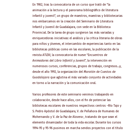
En 1982, tras la convocatoria de un curso que trató de “la
animación a la lectura y el panorama bibliográfico de literatura
infantil y juvenil”, un grupo de maestros, maestras y bibliotecarias
nos embarcamos en la creación del Seminario de Literatura
Infantil y Juvenil de Guadalajara, con sede en la Biblioteca
Provincial. De la tarea de grupo surgieron las más variadas y
enriquecedoras iniciativas: el análisis y la crítica literaria de obras
para niños y jóvenes, el intercambio de experiencias tanto en las
bibliotecas públicas como en las escolares, la publicación de la
revista
ATIZA
!, la convocatoria de nueve “E
ncuentros de
Animadores del Libro Infantil y Juvenil
”, la intervención en
numerosos cursos, conferencias, grupos de trabajo, congresos…y,
desde el año 1992, la organización del
Maratón de Cuestos de
Guadalajara
que aglutina el más variado conjunto de actividades
en torno a la narración y la comunicación oral.
Varios profesores de este seminario venimos trabajando en
colaboración, desde hace años, con el fin de potenciar las
bibliotecas escolares de nuestros respectivos centros –Río Tajo y
S. Pedro Apóstol de Guadalajara, V. de Peñahora de Humanes de
Mohernando y V. de la Paz de Alovera-, tratando de que sean el
elemento dinamizador de toda la vida escolar. Durante los cursos
1994-95 y 95-96 pusimos en marcha sendos proyectos con el título