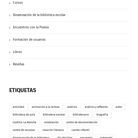
Cursos
Dinamización de la biblioteca escolar
Encuentros con la Poesía
Formación de usuarios
Libros
Reseñas
ETIQUETAS
actividad
animación a la lectura
análisis
análisis y reflexión
autor
biblioteca de aula
biblioteca escolar
bibliotecario
biografía
Castilla-La Mancha
celebración
centro de documentación
centro de recursos
creación literaria
cuento infantil
dinamización de la biblioteca
día del libro
encuentro
entrevista