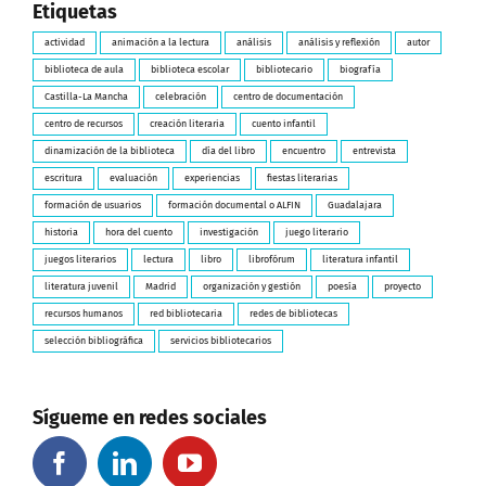
Etiquetas
actividad
animación a la lectura
análisis
análisis y reflexión
autor
biblioteca de aula
biblioteca escolar
bibliotecario
biografía
Castilla-La Mancha
celebración
centro de documentación
centro de recursos
creación literaria
cuento infantil
dinamización de la biblioteca
día del libro
encuentro
entrevista
escritura
evaluación
experiencias
fiestas literarias
formación de usuarios
formación documental o ALFIN
Guadalajara
historia
hora del cuento
investigación
juego literario
juegos literarios
lectura
libro
librofórum
literatura infantil
literatura juvenil
Madrid
organización y gestión
poesía
proyecto
recursos humanos
red bibliotecaria
redes de bibliotecas
selección bibliográfica
servicios bibliotecarios
Sígueme en redes sociales