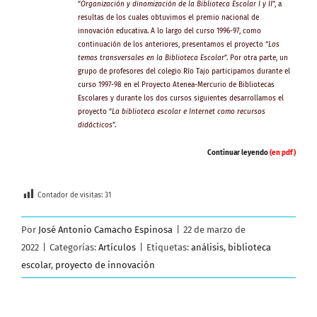
“
Organización y dinamización de la Biblioteca Escolar I y II
”, a
resultas de los cuales obtuvimos el premio nacional de
innovación educativa. A lo largo del curso 1996-97, como
continuación de los anteriores, presentamos el proyecto “
Los
temas transversales en la Biblioteca Escolar
”. Por otra parte, un
grupo de profesores del colegio Río Tajo participamos durante el
curso 1997-98 en el Proyecto Atenea-Mercurio de Bibliotecas
Escolares y durante los dos cursos siguientes desarrollamos el
proyecto “
La biblioteca escolar e Internet como recursos
didácticos
”.
Continuar leyendo
(en pdf)
Contador de visitas:
31
Por
José Antonio Camacho Espinosa
|
22 de marzo de
2022
|
Categorías:
Artículos
|
Etiquetas:
análisis
,
biblioteca
escolar
,
proyecto de innovación