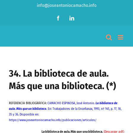
Saltar
info@joseantoniocamacho.info
al
contenido
Facebook
LinkedIn
34. La biblioteca de aula.
Más que una biblioteca. (*)
REFERENCIA BIBLIOGRÁFICA:
CAMACHO ESPINOSA, José Antonio.
La biblioteca de
aula. Más que un biblioteca
. En: Trabajadores de la Enseñanza, 1993, nº 145, p. 17, 18,
35 y 36. Disponible en:
https://www.joseantoniocamacho.info/publicaciones/articulos/
La biblioteca de aula. Más que una biblioteca.
(Descargar pdf)