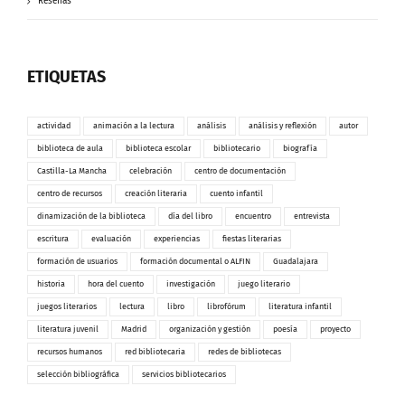
Reseñas
ETIQUETAS
actividad
animación a la lectura
análisis
análisis y reflexión
autor
biblioteca de aula
biblioteca escolar
bibliotecario
biografía
Castilla-La Mancha
celebración
centro de documentación
centro de recursos
creación literaria
cuento infantil
dinamización de la biblioteca
día del libro
encuentro
entrevista
escritura
evaluación
experiencias
fiestas literarias
formación de usuarios
formación documental o ALFIN
Guadalajara
historia
hora del cuento
investigación
juego literario
juegos literarios
lectura
libro
librofórum
literatura infantil
literatura juvenil
Madrid
organización y gestión
poesía
proyecto
recursos humanos
red bibliotecaria
redes de bibliotecas
selección bibliográfica
servicios bibliotecarios