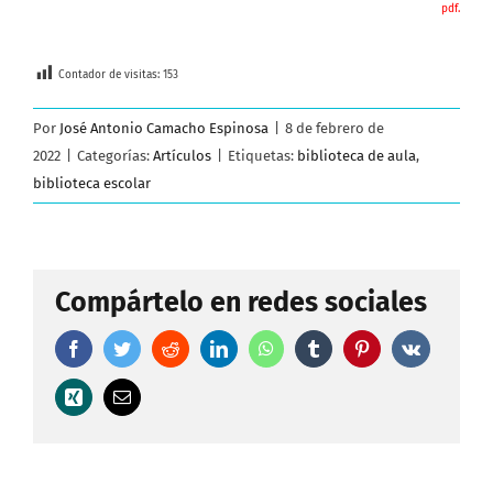
pdf.
Contador de visitas:
153
Por
José Antonio Camacho Espinosa
|
8 de febrero de
2022
|
Categorías:
Artículos
|
Etiquetas:
biblioteca de aula
,
biblioteca escolar
Compártelo en redes sociales
Facebook
Twitter
Reddit
LinkedIn
WhatsApp
Tumblr
Pinterest
Vk
Xing
Correo
electrónico