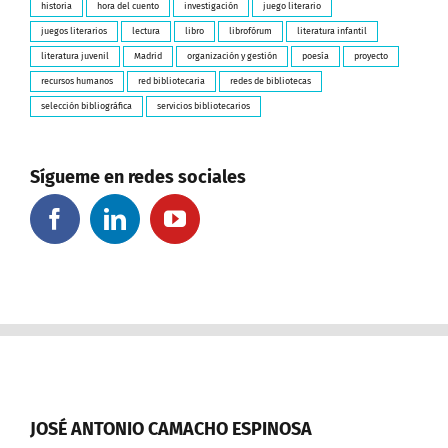
historia
hora del cuento
investigación
juego literario
juegos literarios
lectura
libro
librofórum
literatura infantil
literatura juvenil
Madrid
organización y gestión
poesía
proyecto
recursos humanos
red bibliotecaria
redes de bibliotecas
selección bibliográfica
servicios bibliotecarios
Sígueme en redes sociales
JOSÉ ANTONIO CAMACHO ESPINOSA