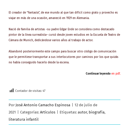
El creador de “Fantasía”, de ese mundo al que tan difícil como grato y provecho es
viajar en más de una ocasión, amaneció en 1929 en Alemania.
Nació de familia de artistas –su padre Edgar Ende se considera como destacado
pintor de la línea surrealista– cursó desde joven estudios en la Escuela de Teatro de
Cámara de Munich, dedicándose varios años al trabajo de actor.
Abandonó posteriormente este campo para buscar otro código de comunicación
que le permitiese transportar a sus interlocutores por caminos por los que quizás
no había conseguido hacerlo desde la escena.
Continuar leyendo
en pdf.
Contador de visitas:
47
Por
José Antonio Camacho Espinosa
|
12 de julio de
2021
|
Categorías:
Artículos
|
Etiquetas:
autor
,
biografía
,
literatura infantil