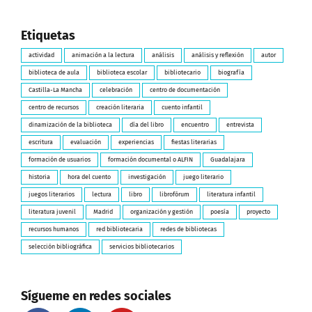
Etiquetas
actividad
animación a la lectura
análisis
análisis y reflexión
autor
biblioteca de aula
biblioteca escolar
bibliotecario
biografía
Castilla-La Mancha
celebración
centro de documentación
centro de recursos
creación literaria
cuento infantil
dinamización de la biblioteca
día del libro
encuentro
entrevista
escritura
evaluación
experiencias
fiestas literarias
formación de usuarios
formación documental o ALFIN
Guadalajara
historia
hora del cuento
investigación
juego literario
juegos literarios
lectura
libro
librofórum
literatura infantil
literatura juvenil
Madrid
organización y gestión
poesía
proyecto
recursos humanos
red bibliotecaria
redes de bibliotecas
selección bibliográfica
servicios bibliotecarios
Sígueme en redes sociales