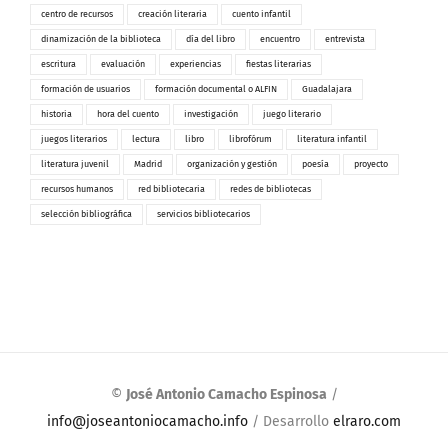
centro de recursos
creación literaria
cuento infantil
dinamización de la biblioteca
día del libro
encuentro
entrevista
escritura
evaluación
experiencias
fiestas literarias
formación de usuarios
formación documental o ALFIN
Guadalajara
historia
hora del cuento
investigación
juego literario
juegos literarios
lectura
libro
librofórum
literatura infantil
literatura juvenil
Madrid
organización y gestión
poesía
proyecto
recursos humanos
red bibliotecaria
redes de bibliotecas
selección bibliográfica
servicios bibliotecarios
©
José Antonio Camacho Espinosa
/
info@joseantoniocamacho.info
/ Desarrollo
elraro.com