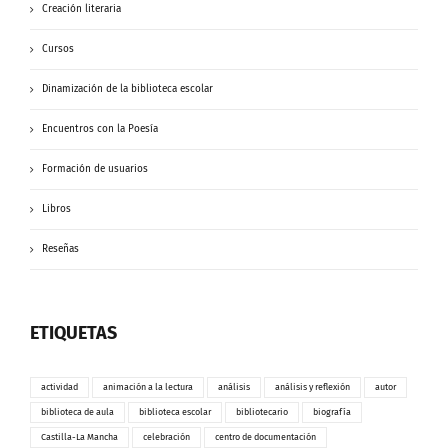
Creación literaria
Cursos
Dinamización de la biblioteca escolar
Encuentros con la Poesía
Formación de usuarios
Libros
Reseñas
ETIQUETAS
actividad
animación a la lectura
análisis
análisis y reflexión
autor
biblioteca de aula
biblioteca escolar
bibliotecario
biografía
Castilla-La Mancha
celebración
centro de documentación