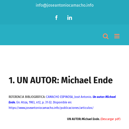
Saltar
info@joseantoniocamacho.info
al
contenido
Facebook
LinkedIn
Ver
imagen
1. UN AUTOR: Michael Ende
más
grande
REFERENCIA BIBLIOGRÁFICA:
CAMACHO ESPINOSA, José Antonio.
Un autor: Michael
Ende.
En: Atiza, 1983, nº2, p. 31-32. Disponible en:
https://www.joseantoniocamacho.info/publicaciones/articulos/
UN AUTOR: Michael Ende
.
(Descargar pdf)