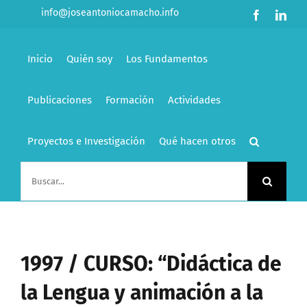
Saltar
info@joseantoniocamacho.info
Facebook
Link
al
contenido
Inicio
Quién soy
Los Fundamentos
Publicaciones
Formación
Actividades
Proyectos e Investigación
Qué hacen otros
Buscar:
1997 / CURSO: “Didáctica de
la Lengua y animación a la