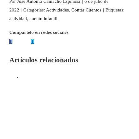
Por
José Antonio Camacho Espinosa
|
6 de julio de
2022
|
Categorías:
Actividades
,
Contar Cuentos
|
Etiquetas:
actividad
,
cuento infantil
Compártelo en redes sociales
Facebook
LinkedIn
Twitter
Reddit
WhatsApp
Tumblr
Pinterest
Vk
Xing
Correo
electrónico
Artículos relacionados