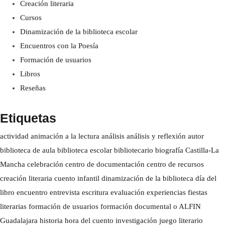
Creación literaria
Cursos
Dinamización de la biblioteca escolar
Encuentros con la Poesía
Formación de usuarios
Libros
Reseñas
Etiquetas
actividad
animación a la lectura
análisis
análisis y reflexión
autor
biblioteca de aula
biblioteca escolar
bibliotecario
biografía
Castilla-La
Mancha
celebración
centro de documentación
centro de recursos
creación literaria
cuento infantil
dinamización de la biblioteca
día del
libro
encuentro
entrevista
escritura
evaluación
experiencias
fiestas
literarias
formación de usuarios
formación documental o ALFIN
Guadalajara
historia
hora del cuento
investigación
juego literario