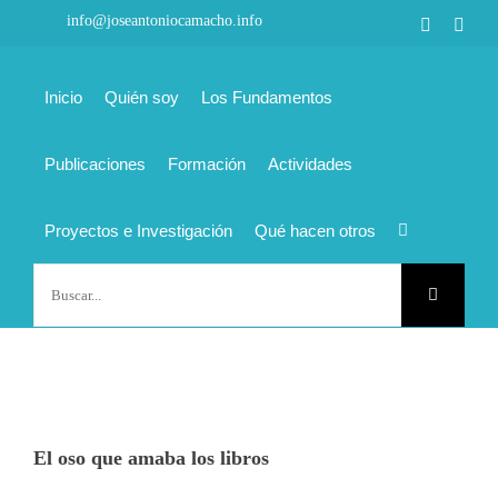
Saltar
info@joseantoniocamacho.info
Faceboo
Link
al
contenido
Inicio
Quién soy
Los Fundamentos
Publicaciones
Formación
Actividades
Proyectos e Investigación
Qué hacen otros
Buscar:
Ver
imagen
El oso que amaba los libros
más