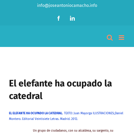
Saltar
info@joseantoniocamacho.info
al
contenido
Facebook
LinkedIn
Ver
imagen
El elefante ha ocupado la
más
grande
catedral
EL ELEFANTE HA OCUPADO LA CATEDRAL.
TEXTO: Juan Mayorga ILUSTRACIONES:,Daniel
Montero. Editorial Veintisiete Letras. Madrid. 2012.
Un grupo de ciudadanos, con su alcaldesa, su sargento, su