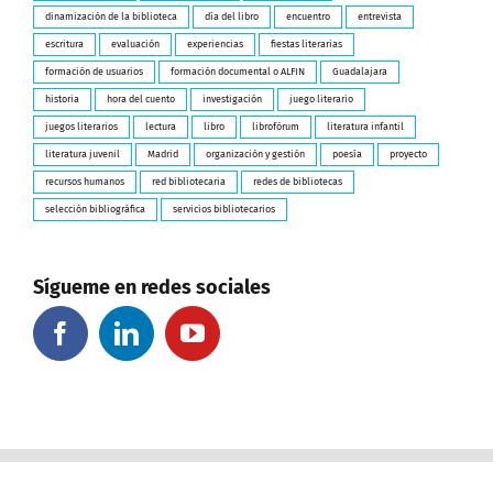
dinamización de la biblioteca
día del libro
encuentro
entrevista
escritura
evaluación
experiencias
fiestas literarias
formación de usuarios
formación documental o ALFIN
Guadalajara
historia
hora del cuento
investigación
juego literario
juegos literarios
lectura
libro
librofórum
literatura infantil
literatura juvenil
Madrid
organización y gestión
poesía
proyecto
recursos humanos
red bibliotecaria
redes de bibliotecas
selección bibliográfica
servicios bibliotecarios
Sígueme en redes sociales