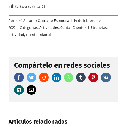
Contador de visitas:
28
Por
José Antonio Camacho Espinosa
|
14 de febrero de
2022
|
Categorías:
Actividades
,
Contar Cuentos
|
Etiquetas:
actividad
,
cuento infantil
Compártelo en redes sociales
Facebook
Twitter
Reddit
LinkedIn
WhatsApp
Tumblr
Pinterest
Vk
Xing
Correo
electrónico
Artículos relacionados