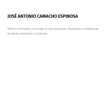
JOSÉ ANTONIO CAMACHO ESPINOSA
Maestro de Primaria. Licenciado en Documentación. Especialista en Bibliotecas
Escolares y Animación a la lectura.