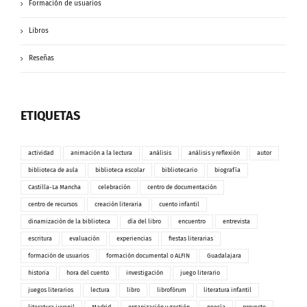
Formación de usuarios
Libros
Reseñas
ETIQUETAS
actividad
animación a la lectura
análisis
análisis y reflexión
autor
biblioteca de aula
biblioteca escolar
bibliotecario
biografía
Castilla-La Mancha
celebración
centro de documentación
centro de recursos
creación literaria
cuento infantil
dinamización de la biblioteca
día del libro
encuentro
entrevista
escritura
evaluación
experiencias
fiestas literarias
formación de usuarios
formación documental o ALFIN
Guadalajara
historia
hora del cuento
investigación
juego literario
juegos literarios
lectura
libro
librofórum
literatura infantil