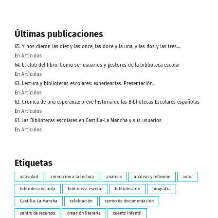
Últimas publicaciones
65. Y nos dieron las diez y las once, las doce y la una, y las dos y las tres…
En Artículos
64. El club del libro. Cómo ser usuarios y gestores de la biblioteca escolar
En Artículos
63. Lectura y bibliotecas escolares: experiencias. Presentación.
En Artículos
62. Crónica de una esperanza: breve historia de las Bibliotecas Escolares españolas
En Artículos
61. Las Bibliotecas escolares en Castilla-La Mancha y sus usuarios
En Artículos
Etiquetas
actividad
animación a la lectura
análisis
análisis y reflexión
autor
biblioteca de aula
biblioteca escolar
bibliotecario
biografía
Castilla-La Mancha
celebración
centro de documentación
centro de recursos
creación literaria
cuento infantil