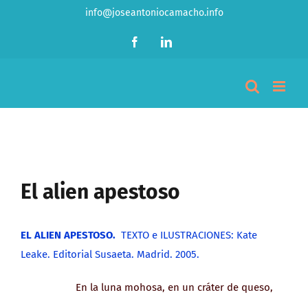
Saltar
info@joseantoniocamacho.info
al
Facebook
LinkedIn
contenido
Ver
imagen
El alien apestoso
más
grande
EL ALIEN APESTOSO.
TEXTO e ILUSTRACIONES: Kate
Leake. Editorial Susaeta. Madrid. 2005.
En la luna mohosa, en un cráter de queso,