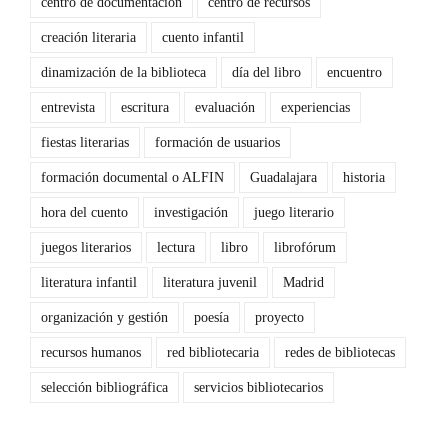
centro de documentación
centro de recursos
creación literaria
cuento infantil
dinamización de la biblioteca
día del libro
encuentro
entrevista
escritura
evaluación
experiencias
fiestas literarias
formación de usuarios
formación documental o ALFIN
Guadalajara
historia
hora del cuento
investigación
juego literario
juegos literarios
lectura
libro
librofórum
literatura infantil
literatura juvenil
Madrid
organización y gestión
poesía
proyecto
recursos humanos
red bibliotecaria
redes de bibliotecas
selección bibliográfica
servicios bibliotecarios