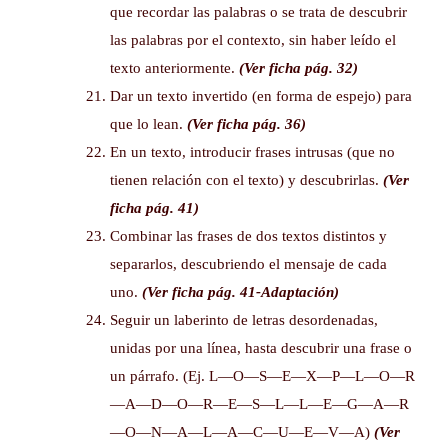
que recordar las palabras o se trata de descubrir
las palabras por el contexto, sin haber leído el
texto anteriormente.
(Ver ficha pág. 32)
Dar un texto invertido (en forma de espejo) para
que lo lean.
(Ver ficha pág. 36)
En un texto, introducir frases intrusas (que no
tienen relación con el texto) y descubrirlas.
(Ver
ficha pág. 41)
Combinar las frases de dos textos distintos y
separarlos, descubriendo el mensaje de cada
uno.
(Ver ficha pág. 41-Adaptación)
Seguir un laberinto de letras desordenadas,
unidas por una línea, hasta descubrir una frase o
un párrafo. (Ej. L—O—S—E—X—P—L—O—R
—A—D—O—R—E—S—L—L—E—G—A—R
—O—N—A—L—A—C—U—E—V—A)
(Ver